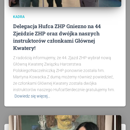
KADRA
Delegacja Hufca ZHP Gniezno na 44
Zjeździe ZHP oraz dwójka naszych
instruktorów członkami Głównej
Kwatery!
Z radością informujemy, że 44. Zjazd ZHP wybrał nową
Główną Kwaterę Związku Harcerstwa
Polskiego!Naczelniczką ZHP ponownie została hm.
Martyna Kowacka.Z dumą możemy również powiedzieć,
że członkami Głównej Kwatery została dwójka
instruktorów naszego Hufca!Serdecznie gratulujemy hm.
Dowiedz się więcej…