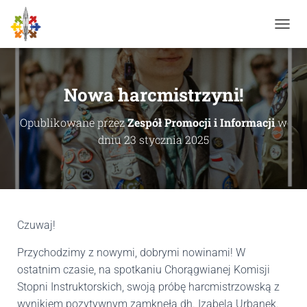
P
R
Z
E
Ł
Nowa harcmistrzyni!
Ą
C
Opublikowane przez
Zespół Promocji i Informacji
w
Z
dniu
23 stycznia 2025
N
A
W
I
G
A
C
Czuwaj!
J
Ę
Przychodzimy z nowymi, dobrymi nowinami! W
ostatnim czasie, na spotkaniu Chorągwianej Komisji
Stopni Instruktorskich, swoją próbę harcmistrzowską z
wynikiem pozytywnym zamknęła dh. Izabela Urbanek.