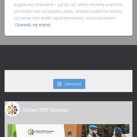
wyjątkowy charakter – już po raz setny możemy wspólnie
obchodzić ten szczególny dzień, składać sobie harcerskie
życzenia oraz dzielić się braterstwem, siostrzeństwem
Dowiedz się więcej…
Obserwuj
Hufiec ZHP Gniezno