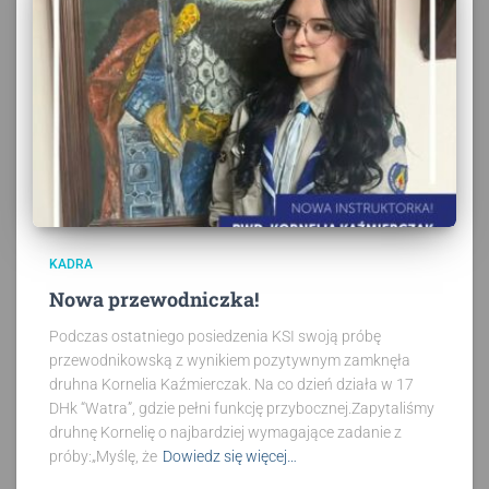
KADRA
Nowa przewodniczka!
Podczas ostatniego posiedzenia KSI swoją próbę
przewodnikowską z wynikiem pozytywnym zamknęła
druhna Kornelia Kaźmierczak. Na co dzień działa w 17
DHk “Watra”, gdzie pełni funkcję przybocznej.Zapytaliśmy
druhnę Kornelię o najbardziej wymagające zadanie z
próby:„Myślę, że
Dowiedz się więcej…