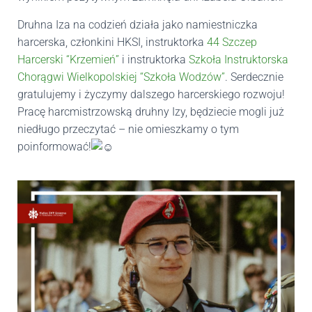
Druhna Iza na codzień działa jako namiestniczka
harcerska, członkini HKSI, instruktorka
44 Szczep
Harcerski “Krzemień”
i instruktorka
Szkoła Instruktorska
Chorągwi Wielkopolskiej “Szkoła Wodzów”
. Serdecznie
gratulujemy i życzymy dalszego harcerskiego rozwoju!
Pracę harcmistrzowską
druhny Izy, będziecie mogli już
niedługo przeczytać – nie omieszkamy o tym
poinformować!