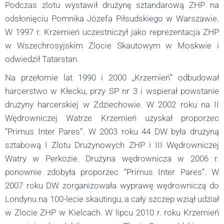
Podczas zlotu wystawił drużynę sztandarową ZHP na
odsłonięciu Pomnika Józefa Piłsudskiego w Warszawie.
W 1997 r. Krzemień uczestniczył jako reprezentacja ZHP
w Wszechrosyjskim Zlocie Skautowym w Moskwie i
odwiedził Tatarstan.
Na przełomie lat 1990 i 2000 „Krzemień” odbudował
harcerstwo w Kłecku, przy SP nr 3 i wspierał powstanie
drużyny harcerskiej w Zdziechowie. W 2002 roku na II
Wędrowniczej Watrze Krzemień uzyskał proporzec
“Primus Inter Pares”. W 2003 roku 44 DW była drużyną
sztabową I Zlotu Drużynowych ZHP i III Wędrowniczej
Watry w Perkozie. Drużyna wędrownicza w 2006 r.
ponownie zdobyła proporzec “Primus Inter Pares”. W
2007 roku DW zorganizowała wyprawę wędrowniczą do
Londynu na 100-lecie skautingu, a cały szczep wziął udział
w Zlocie ZHP w Kielcach. W lipcu 2010 r. roku Krzemień