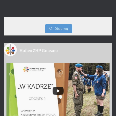
Obserwuj
Hufiec ZHP Gniezno