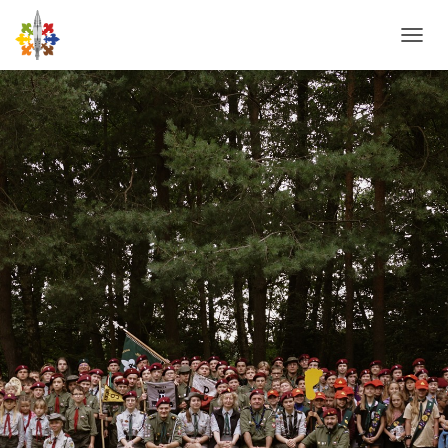
P
R
Z
E
Ł
Ą
C
Z
N
A
W
I
G
A
C
J
Ę