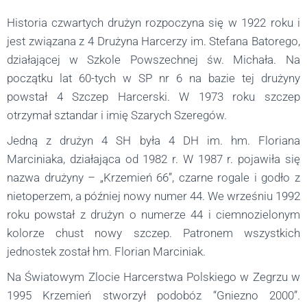
Historia czwartych drużyn rozpoczyna
si
ę
w 1922 roku i
jest związana z 4 Drużyna Harcerzy im. Stefana Batorego,
działającej w
Szkole Powszechnej św. Michała
. Na
początku lat
60-tych
w SP
nr 6 na bazie tej drużyny
powsta
ł
4 Szczep Harcerski. W 1973 roku szczep
otrzymał sztandar i imię Szarych Szeregów.
Jedną z drużyn 4 SH była 4 DH im. hm. Floriana
Marciniaka, działająca od 1982 r. W 1987 r. pojawiła się
nazwa drużyny – „Krzemień 66”, czarne rogale i godło z
nietoperzem, a później nowy numer 44. We wrześniu 1992
roku powstał z drużyn o numerze 44 i ciemnozielonym
kolorze chust nowy szczep. Patronem wszystkich
jednostek został hm. Florian Marciniak.
Na Światowym Zlocie Harcerstwa Polskiego w Zegrzu w
1995 Krzemień stworzył podobóz “Gniezno 2000”.