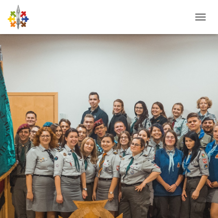
P
R
Z
E
Ł
Ą
C
Z
N
A
W
I
G
A
C
J
Ę