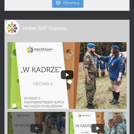
Obserwuj
Hufiec ZHP Gniezno