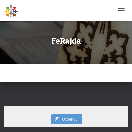
P
R
Z
E
Ł
FeRajda
Ą
C
Z
N
A
W
I
G
A
C
J
Ę
Obserwuj