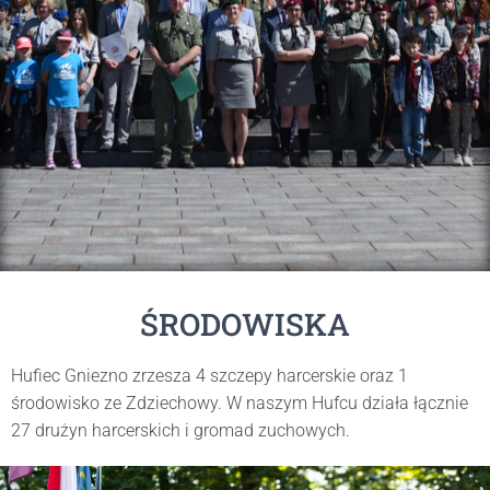
ŚRODOWISKA
Hufiec Gniezno zrzesza 4 szczepy harcerskie oraz 1
środowisko ze Zdziechowy. W naszym Hufcu działa łącznie
27 drużyn harcerskich i gromad zuchowych.