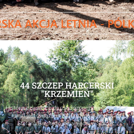
44 SZCZEP HARCERSKI
"KRZEMIEŃ"
Historia czwartych drużyn rozpoczyna
si
ę
w 1922
roku i jest związana z 4 Drużyna Harcerzy im.
Stefana Batorego, działającej w
Szkole…