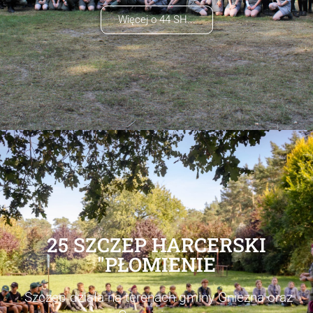
Więcej o 44 SH...
25 SZCZEP HARCERSKI
"PŁOMIENIE
Szczep działa na terenach gminy Gniezna oraz