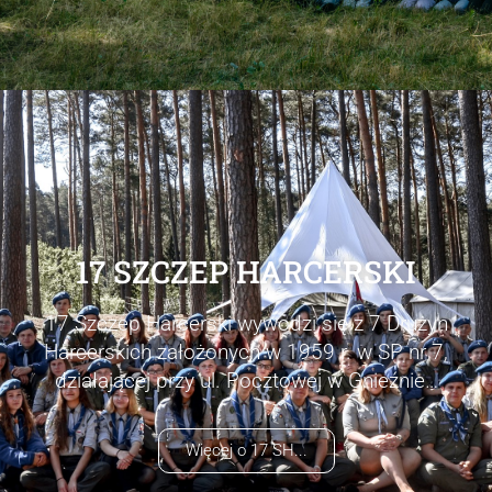
17 SZCZEP HARCERSKI
17 Szczep Harcerski wywodzi się z 7 Drużyn
Harcerskich założonych w 1959 r. w SP nr 7,
działającej przy ul. Pocztowej w Gnieźnie…
Więcej o 17 SH...