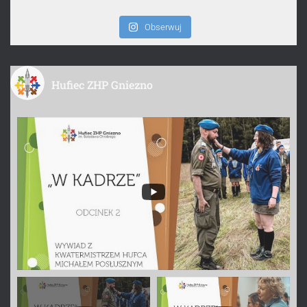
Obserwuj
Hufiec ZHP Gniezno