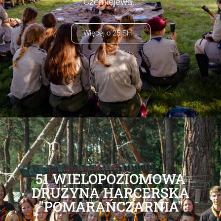
Czerniejewa…
Więcej o 25 SH...
51 WIELOPOZIOMOWA
DRUŻYNA HARCERSKA
"POMARAŃCZARNIA"