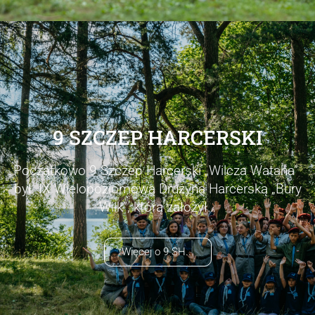
9 SZCZEP HARCERSKI
Początkowo 9 Szczep Harcerski „Wilcza Wataha”
był IX Wielopoziomową Drużyną Harcerską „Bury
Wilk”, którą założył…
Więcej o 9 SH...