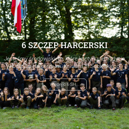
6 SZCZEP HARCERSKI
Jesteśmy środowiskiem, które kontynuuje tradycje
VI Drużyny Harcerzy im. Kr. Jana III Sobieskiego…
Więcej o 6 SH...