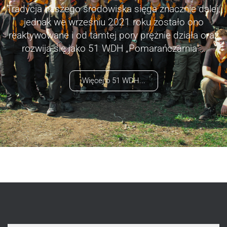
Tradycja naszego środowiska sięga znacznie dalej,
jednak we wrześniu 2021 roku zostało ono
reaktywowane i od tamtej pory prężnie działa oraz
rozwija się jako 51 WDH „Pomarańczarnia”…
Więcej o 51 WDH...