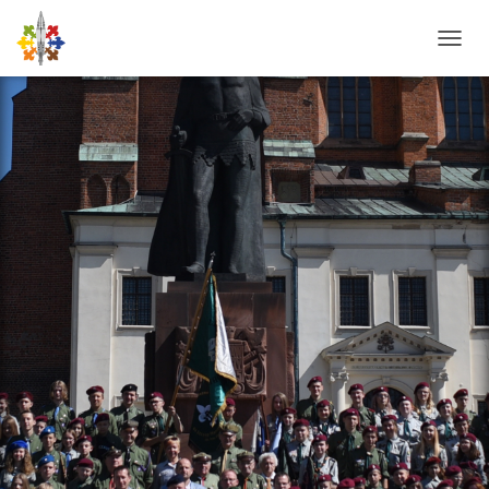
P
R
Z
E
Ł
Ą
C
Z
N
A
W
I
G
A
C
J
Ę