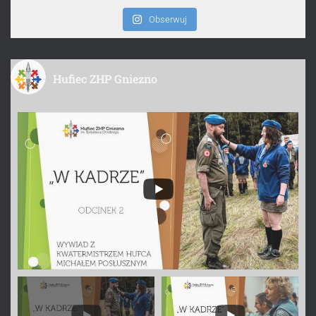
Obserwuj
Hufiec ZHP Gniezno