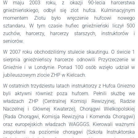
W maju 2003 roku, z okazji 90-lecia harcerstwa
gnieźnieńskiego, odbył się zlot hufca. Kulminacyjnym
momentem Zlotu było wręczenie hufcowi nowego
sztandaru. W tym czasie hufiec gnieźnieński liczył 500
zuchów, harcerzy, harcerzy starszych, instruktorów i
seniorów.
W 2007 roku obchodziliśmy stulecie skautingu. O świcie 1
sierpnia gnieźnieńscy harcerze odnowili Przyrzeczenie w
Gnieźnie i w Londynie. Ponad 100 osób wzięło udział w
jubileuszowym zlocie ZHP w Kielcach.
W ostatnich trzydziestu latach instruktorzy z Hufca Gniezno
byli aktywni również poza hufcem. Pełnili służbę we
władzach ZHP (Centralnej Komisji Rewizyjnej, Radzie
Naczelnej i Głównej Kwaterze), Chorągwi Wielkopolskiej
(Rada Chorągwi, Komisja Rewizyjna i Komenda Chorągwi)
oraz europejskich władzach WAGGGS. Kierowali ważnymi
zespołami na poziomie chorągwi (Szkoła Instruktorska