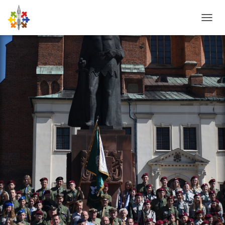
P
R
Z
E
Ł
Ą
C
Z
N
A
W
I
G
A
C
J
Ę