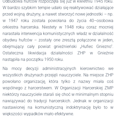
Odbudowa hufców rozpoczęła się już w kwietniu 1945 roku.
W bardzo szybkim tempie udało się reaktywować działające
przed wojną drużyny, a nawet stworzyć nowe jednostki – np.
w 1947 roku została powołana do życia 40–osobowa
orkiestra harcerska. Niestety w 1948 roku coraz mocniej
narastała interwencja komunistycznych władz w działalność
obydwu hufców – zostały one zresztą połączone w jeden,
obejmujący cały powiat gnieźnieński „Hufiec Gniezno”.
Ostateczna likwidacja działalności ZHP w Gnieźnie
nastąpiła na początku 1950 roku.
Na mocy decyzji administracyjnych kierownictwo we
wszystkich drużynach przejęli nauczyciele. Na miejsce ZHP
powołano organizację, która tylko z nazwy miała coś
wspólnego z harcerstwem. W Organizacji Harcerskiej ZMP
niektórzy nauczyciele starali się choć w minimalnym stopniu
nawiązywać do tradycji harcerskich. Jednak w organizacji
nastawionej na komunistyczną indoktrynację było to w
większości wypadków mało efektywne.