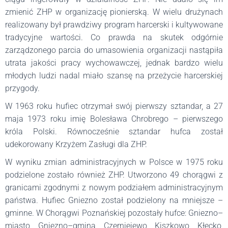
zmienić ZHP w organizację pionierską. W wielu drużynach
realizowany był prawdziwy program harcerski i kultywowane
tradycyjne wartości. Co prawda na skutek odgórnie
zarządzonego parcia do umasowienia organizacji nastąpiła
utrata jakości pracy wychowawczej, jednak bardzo wielu
młodych ludzi nadal miało szansę na przeżycie harcerskiej
przygody.
W 1963 roku hufiec otrzymał swój pierwszy sztandar, a 27
maja 1973 roku imię Bolesława Chrobrego – pierwszego
króla Polski. Równocześnie sztandar hufca został
udekorowany Krzyżem Zasługi dla ZHP.
W wyniku zmian administracyjnych w Polsce w 1975 roku
podzielone zostało również ZHP. Utworzono 49 chorągwi z
granicami zgodnymi z nowym podziałem administracyjnym
państwa. Hufiec Gniezno został podzielony na mniejsze –
gminne. W Chorągwi Poznańskiej pozostały hufce: Gniezno–
miasto, Gniezno–gmina, Czerniejewo, Kiszkowo, Kłecko,