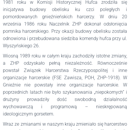
1981 roku w Komisji Historycznej Hufca zrodziła się
inicjatywa budowy obelisku ku czci poległych i
pomordowanych gnieźnieńskich harcerzy. W dniu 20
września 1986 roku Naczelnik ZHP dokonał odsłonięcia
pomnika harcerskiego. Przy okazji budowy obelisku została
odnowiona i przebudowana siedziba komendy hufca przy ul.
Wyszyńskiego 26.
Wiosną 1989 roku w całym kraju zachodziły istotne zmiany,
a ZHP odzyskało pełną niezależność. Równocześnie
powstał Związek Harcerstwa Rzeczypospolitej i inne
organizacje harcerskie (FSE Zawisza, POH, ZHP-1918). W
Gnieźnie nie powstały inne organizacje harcerskie. W
poprzednich latach nie było szykanowania „niepokornych” i
drużyny prowadziły dość swobodną działalność
wychowawczą i programową – nieskrępowaną
ideologicznym gorsetem.
Wraz ze zmianami w naszym kraju zmieniało się harcerstwo