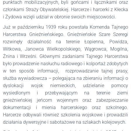
punktach mobilizacyjnych, byli gońcami i łącznikami oraz
członkami Straży Obywatelskiej. Harcerze i harcerki z Kłecka
i Żydowa wzięli udział w obronie swoich miejscowości.
Już w październiku 1939 roku powstała Komenda Tajnego
Harcerstwa Gnieźnieńskiego. Gnieźnieńskie Szare Szeregi
rozwinęły działalność na terenie Łopienna, Powidza,
Witkowa, Janowca Wielkopolskiego, Wągrowca, Mogilna,
Żnina i Wrześni. Głównymi zadaniami Tajnego Harcerstwa
było prowadzenie nasłuchu radiowego i kolportaż zdobytych
w ten sposób informacji, rozprowadzanie tajnej prasy,
służba wywiadowcza – polegająca na zbieraniu informacji o
dyslokacji wojsk niemieckich, udzielanie pomocy
wysiedlonym i przebywającym na terenie ziemi
gnieźnieńskiej jeńcom wojennym oraz zabezpieczanie
dokumentacji i mienia harcerskiego oraz szkolnego.
Harcerze odbywali również szkolenia wojskowe i prowadzili
działania dywersyjne i sabotażowe na szlakach kolejowych.