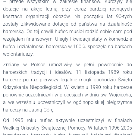
– przede wszystkim w zakresie finansów. Kurczyły się
dotacje na akcje letnią, przy coraz bardziej rosnących
kosztach organizacji obozów. Na początku lat 90-tych
zostały zlikwidowane dotacje od państwa na działalność
harcerską. Od tej chwili hufiec musiał radzić sobie sam pod
względem finansowym. Uległy likwidacji etaty w komendzie
hufca i działalności harcerska w 100 % spoczęła na barkach
wolontariuszy.
Zmiany w Polsce umożliwiły w pełni powrócenie do
harcerskich tradycji i ideałów. 11 listopada 1989 roku
harcerze po raz pierwszy legalnie mogli obchodzić Święto
Odzyskania Niepodległości. W kwietniu 1990 roku harcerze
ponownie uczestniczyli w procesjach w dniu św. Wojciecha,
a we wrześniu uczestniczyli w ogólnopolskiej pielgrzymce
harcerzy na Jasną Górę.
Od 1995 roku hufiec aktywnie uczestniczył w finałach
Wielkiej Orkiestry Świątecznej Pomocy. W latach 1996-2005