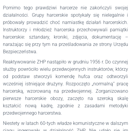
Pomimo tego prawdziwi harcerze nie zakończyli swojej
działalności. Grupy harcerskie spotykały się nielegalnie i
próbowały prowadzić choć namiastkę działań harcerskich.
Instruktorzy i młodzież harcerska przechowywali pamiątki
harcerskie: sztandary, kroniki, zdjęcia, dokumentację –
narażając się przy tym na prześladowania ze strony Urzędu
Bezpieczeństwa.
Reaktywowanie ZHP nastąpiło w grudniu 1956 r. Do czynnej
służby powróciło wielu przedwojennych instruktorów, którzy
od podstaw stworzyli komendę hufca oraz odtworzyli
wcześniej istniejące drużyny. Rozpoczęto „normalną” pracę
harcerską, wzorowaną na przedwojennej. Zorganizowano
pierwsze harcerskie obozy, zaczęto na szeroką skalę
kształcić nową kadrę, zgodnie z zasadami metodyki
przedwojennego harcerstwa.
Niestety w latach 60-tych władze komunistyczne w dalszym
ciągu ingerowały w działalność ZHP. Nie udało się im