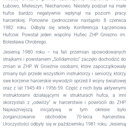
Łubowo, Mieleszyn, Niechanowo. Niestety podział na małe
hufce bardzo negatywnie wpłynął na poziom pracy
harcerskiej. Ponowne zjednoczenie nastąpiło 8 czerwca
1982 roku. Odbyła się wtedy Konferencja Łączeniowa
Hufców. Powstał jeden wspólny Hufiec ZHP Gniezno im.
Bolesława Chrobrego.
Jesienią 1980 roku – na fali przemian spowodowanych
strajkami i powstaniem „Solidarności” zaczęło dochodzić do
zmian w ZHP. W Gnieźnie osobami, które zapoczątkowały
zmiany byli przede wszystkim instruktorzy i seniorzy, którzy
swe korzenie harcerskie wywodzili sprzed II wojny światowej
oraz z lat 1945-49 i 1956-59. Część z nich była aktywnymi
instruktorami działającymi w strukturach hufca, a inni
skorzystali z „odwilży” w harcerstwie i powrócili do ZHP.
Najważniejszą inicjatywą w tym okresie było
zorganizowanie obchodów 70-lecia harcerstwa.
Uroczystości odbyły się w październiku 1981 roku. Jesienią