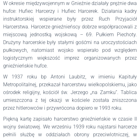
W okresie międzywojennym w Gnieźnie działały prężnie dwa
hufce: Hufiec Harcerzy i Hufiec Harcerek. Działania kadry
instruktorskiej wspierane były przez Ruch Przyjaciół
Harcerstwa. Harcerze gnieźnieńscy dobrze współpracowali z
miejscową jednostką wojskową – 69. Pułkiem Piechoty.
Drużyny harcerskie były stałymi gośćmi na uroczystościach
pułkowych, natomiast wojsko wspierało pod względem
logistycznym większość imprez organizowanych przez
gnieźnieńskie hufce.
W 1937 roku bp Antoni Laubitz, w imieniu Kapituły
Metropolitalnej, przekazał harcerstwu wielkopolskiemu, jako
ośrodek religijny, kościół św. Jerzego „na Zamku”. Tablica
umieszczona z tej okazji w kościele została zniszczona
przez hitlerowców i przywrócona dopiero w 1993 roku.
Piękną kartę zapisało harcerstwo gnieźnieńskie w czasie II
wojny światowej. We wrześniu 1939 roku najstarsi harcerze
pełnili służbę w oddziałach obrony przeciwlotniczej, w