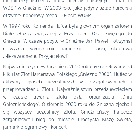
instruktorzy komendy hufca kierowali kolejnymi finałami
WOŚP w Gnieźnie. W 2003 roku jako jedyny sztab harcerski
otrzymał honorowy medal 10-lecia WOŚP.
W 1997 roku Komenda Hufca była głównym organizatorem
Białej Służby związanej z Przyjazdem Ojca Świętego do
Gniezna. W czasie pobytu w Gnieźnie Jan Paweł II otrzymał
najwyższe wyróżnienie harcerskie – laskę skautową
„Niezawodnemu Przyjacielowi”.
Najważniejszym wydarzeniem 2000 roku był oczekiwany od
kilku lat Zlot Harcerstwa Polskiego „Gniezno 2000”. Hufiec w
aktywny sposób uczestniczył w przygotowaniach i
przeprowadzeniu Zlotu. Najważniejszym przedsięwzięciem
w czasie trwania zlotu była organizacja „Dnia
Gnieźnieńskiego”. 8 sierpnia 2000 roku do Gniezna zjechali
się wszyscy uczestnicy Zlotu. Gnieźnieńscy harcerze
zorganizowali bieg po mieście, uroczystą Mszę Świętą,
jarmark programowy i koncert.