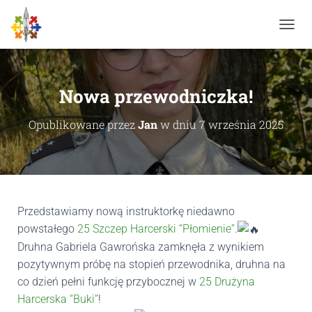
P
R
Z
E
Ł
Nowa przewodniczka!
Ą
C
Opublikowane przez
Jan
w dniu
7 września 2025
Z
N
A
W
I
G
A
Przedstawiamy nową instruktorkę niedawno
C
powstałego
25 Szczep Harcerski “Płomienie”
.
J
Druhna Gabriela Gawrońska zamknęła z wynikiem
Ę
pozytywnym próbę na stopień przewodnika, druhna na
co dzień pełni funkcję przybocznej w
25 Drużyna
Harcerska “Buki”
!