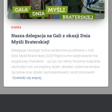
KADRA
Nasza delegacja na Gali z okazji Dnia
Myśli Braterskiej!
Delegacja naszego hufca serdecznie pozdrawia z Gali
Dnia Myśli Braterskiej 2026!Tegoroczne świętowanie ma
wyjątkowy charakter – już po raz setny możemy wspólnie
obchodzić ten szczególny dzień, składać sobie harcerskie
życzenia oraz dzielić się braterstwem, siostrzeństwem
Dowiedz się więcej…