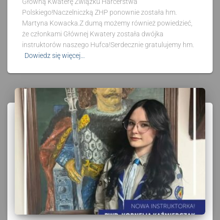
Główną Kwaterę Związku Harcerstwa
Polskiego!Naczelniczką ZHP ponownie została hm.
Martyna Kowacka.Z dumą możemy również powiedzieć,
że członkami Głównej Kwatery została dwójka
instruktorów naszego Hufca!Serdecznie gratulujemy hm.
Dowiedz się więcej…