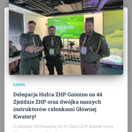
KADRA
Delegacja Hufca ZHP Gniezno na 44
Zjeździe ZHP oraz dwójka naszych
instruktorów członkami Głównej
Kwatery!
Z radością informujemy, że 44. Zjazd ZHP wybrał nową