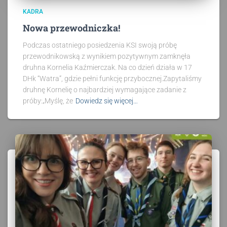
KADRA
Nowa przewodniczka!
Podczas ostatniego posiedzenia KSI swoją próbę
przewodnikowską z wynikiem pozytywnym zamknęła
druhna Kornelia Kaźmierczak. Na co dzień działa w 17
DHk “Watra”, gdzie pełni funkcję przybocznej.Zapytaliśmy
druhnę Kornelię o najbardziej wymagające zadanie z
próby:„Myślę, że
Dowiedz się więcej…