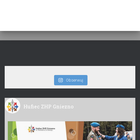
Obserwuj
Hufiec ZHP Gniezno