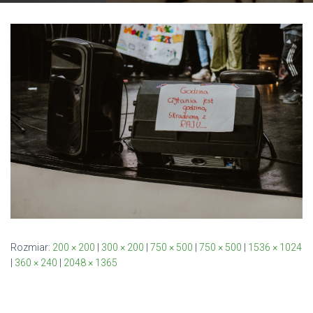
Rozmiar:
200 × 200
|
300 × 200
|
750 × 500
|
750 × 500
|
1536 × 1024
|
360 × 240
|
2048 × 1365