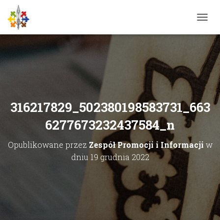
P
R
Z
E
Ł
Ą
C
Z
N
316217829_502380198583731_663
A
W
6277673232437584_n
I
G
Opublikowane przez
Zespół Promocji i Informacji
w
A
C
dniu
19 grudnia 2022
J
Ę