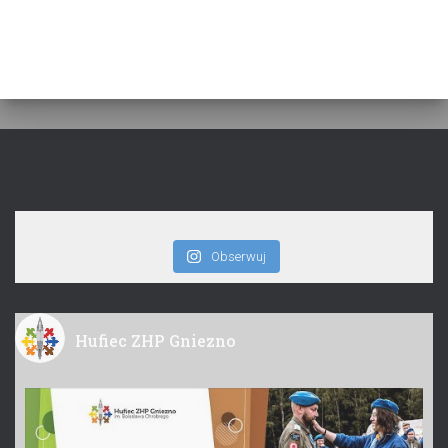
Obserwuj
Hufiec ZHP Gniezno