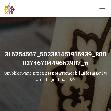
P
R
Z
E
Ł
Ą
C
Z
N
316254567_502381451916939_800
A
W
0374670449662987_n
I
G
Opublikowane przez
Zespół Promocji i Informacji
w
A
C
dniu
19 grudnia 2022
J
Ę