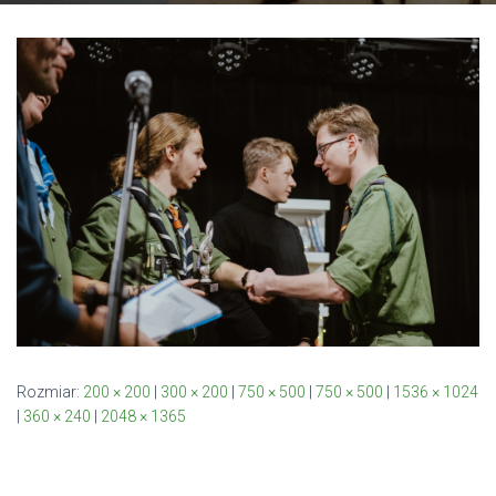
Rozmiar:
200 × 200
|
300 × 200
|
750 × 500
|
750 × 500
|
1536 × 1024
|
360 × 240
|
2048 × 1365