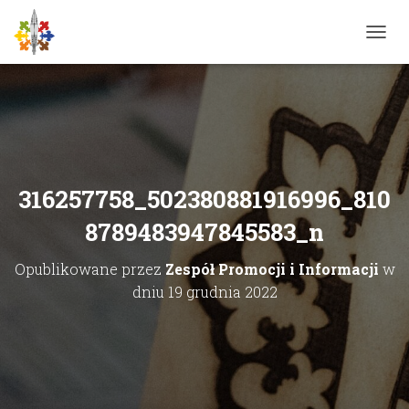
P
R
Z
E
Ł
Ą
C
Z
N
316257758_502380881916996_810
A
W
8789483947845583_n
I
G
Opublikowane przez
Zespół Promocji i Informacji
w
A
C
dniu
19 grudnia 2022
J
Ę