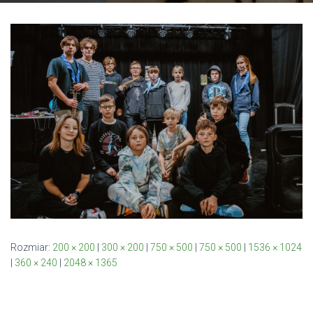
Rozmiar:
200 × 200
|
300 × 200
|
750 × 500
|
750 × 500
|
1536 × 1024
|
360 × 240
|
2048 × 1365