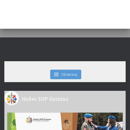
Obserwuj
Hufiec ZHP Gniezno