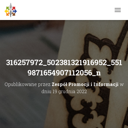
P
R
Z
E
Ł
Ą
C
Z
N
316257972_502381321916952_551
A
W
9871654907112056_n
I
G
Opublikowane przez
Zespół Promocji i Informacji
w
A
C
dniu
19 grudnia 2022
J
Ę