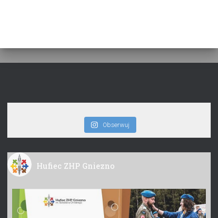
Obserwuj
Hufiec ZHP Gniezno