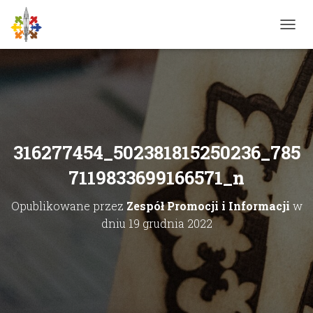
P
R
Z
E
Ł
Ą
C
Z
N
316277454_502381815250236_785
A
W
7119833699166571_n
I
G
Opublikowane przez
Zespół Promocji i Informacji
w
A
C
dniu
19 grudnia 2022
J
Ę