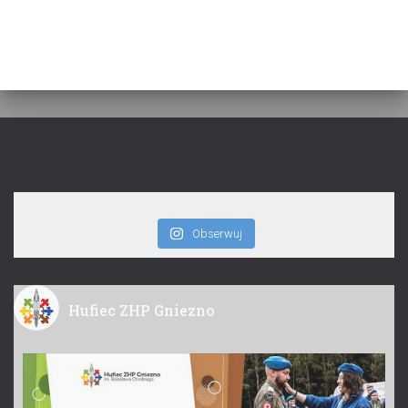
Obserwuj
Hufiec ZHP Gniezno