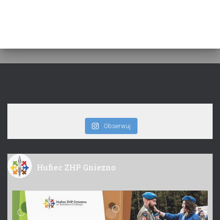
Obserwuj
Hufiec ZHP Gniezno