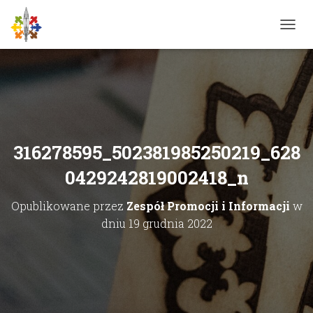
P
R
Z
E
Ł
Ą
C
Z
N
316278595_502381985250219_628
A
W
0429242819002418_n
I
G
Opublikowane przez
Zespół Promocji i Informacji
w
A
C
dniu
19 grudnia 2022
J
Ę