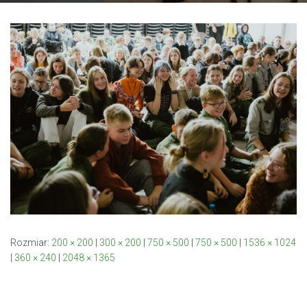
Rozmiar:
200 × 200
|
300 × 200
|
750 × 500
|
750 × 500
|
1536 × 1024
|
360 × 240
|
2048 × 1365