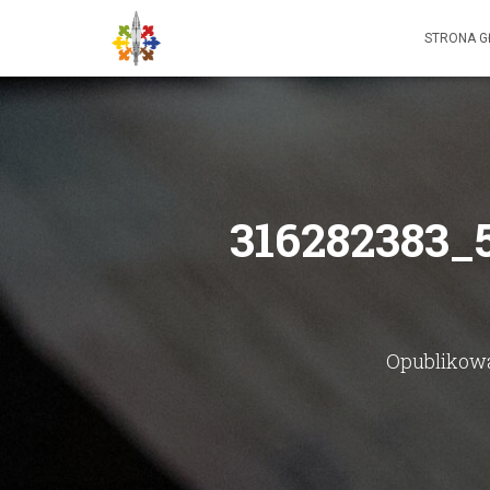
STRONA 
316282383_
Opublikow