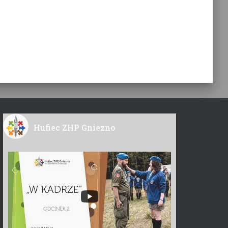
Hufiec ZHP Gniezno