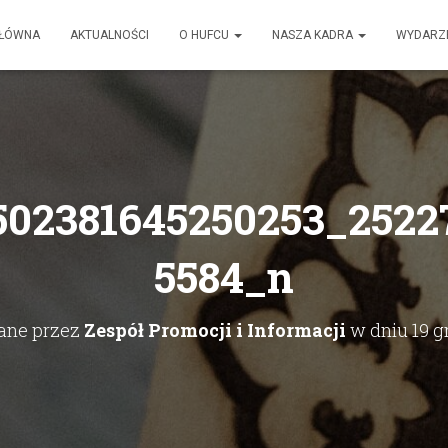
GŁÓWNA
AKTUALNOŚCI
O HUFCU
NASZA KADRA
WYDARZ
502381645250253_2522
5584_n
ane przez
Zespół Promocji i Informacji
w dniu
19 g