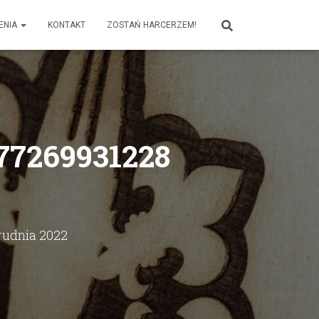
ENIA
KONTAKT
ZOSTAŃ HARCERZEM!
77269931228
rudnia 2022