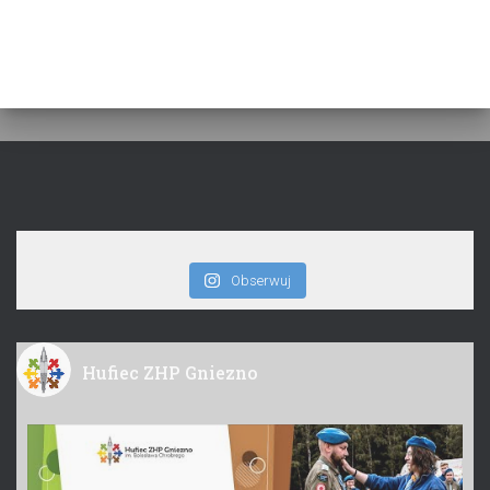
Obserwuj
Hufiec ZHP Gniezno