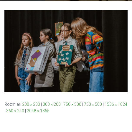
Rozmiar:
200 × 200
|
300 × 200
|
750 × 500
|
750 × 500
|
1536 × 1024
|
360 × 240
|
2048 × 1365