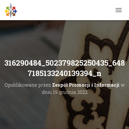
P
R
Z
E
Ł
Ą
C
Z
N
316290484_502379825250435_648
A
W
7185133240139394_n
I
G
Opublikowane przez
Zespół Promocji i Informacji
w
A
C
dniu
19 grudnia 2022
J
Ę