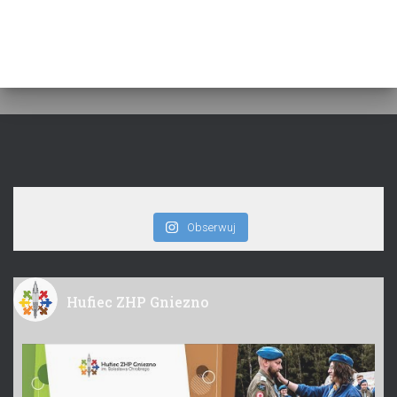
Obserwuj
Hufiec ZHP Gniezno