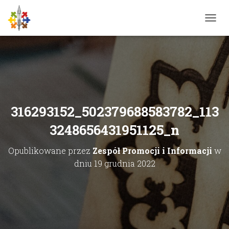
P
R
Z
E
Ł
Ą
C
Z
N
316293152_502379688583782_113
A
W
3248656431951125_n
I
G
Opublikowane przez
Zespół Promocji i Informacji
w
A
C
dniu
19 grudnia 2022
J
Ę