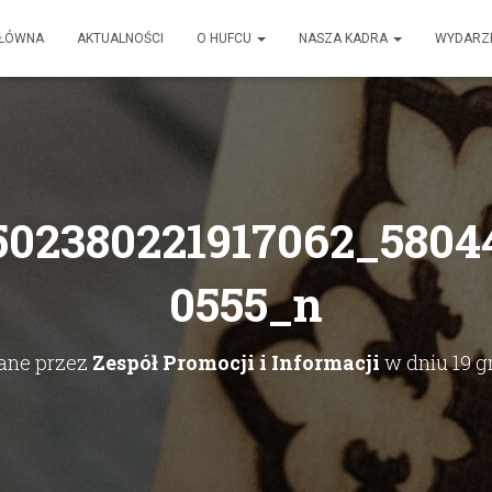
GŁÓWNA
AKTUALNOŚCI
O HUFCU
NASZA KADRA
WYDARZ
502380221917062_5804
0555_n
ane przez
Zespół Promocji i Informacji
w dniu
19 g