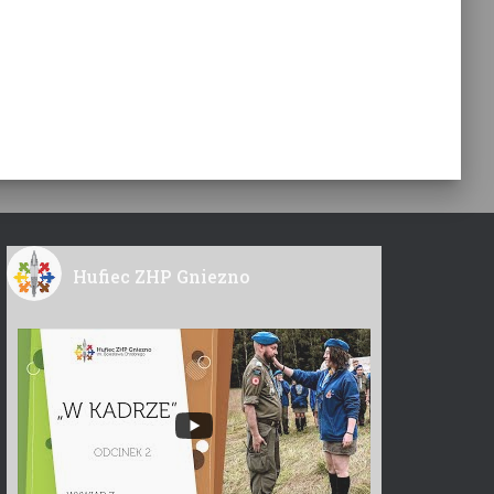
Hufiec ZHP Gniezno