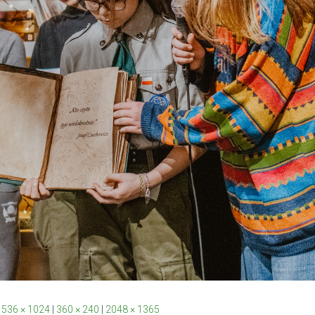
1536 × 1024
|
360 × 240
|
2048 × 1365