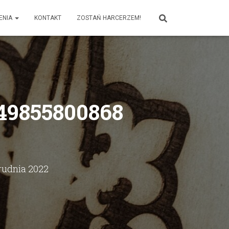
ENIA
KONTAKT
ZOSTAŃ HARCERZEM!
49855800868
rudnia 2022