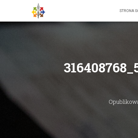
STRONA 
316408768_
Opublikow