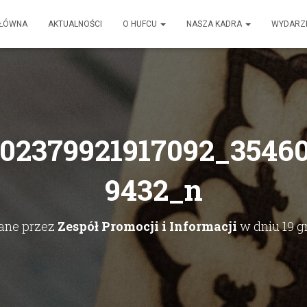
GŁÓWNA
AKTUALNOŚCI
O HUFCU
NASZA KADRA
WYDARZ
502379921917092_3546
9432_n
ane przez
Zespół Promocji i Informacji
w dniu
19 g