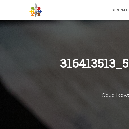
STRONA 
316413513_
Opublikow