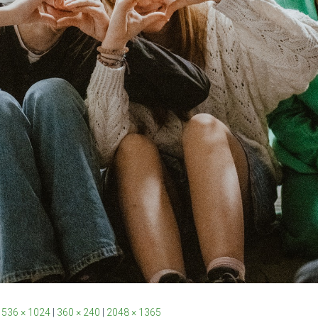
1536 × 1024
|
360 × 240
|
2048 × 1365