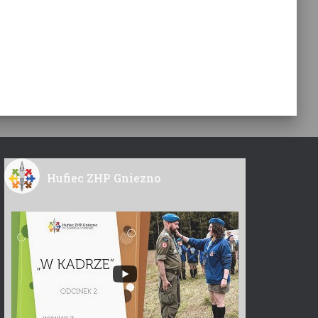
Hufiec ZHP Gniezno