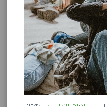
Rozmiar:
200 × 200
|
300 × 200
|
750 × 500
|
750 × 500
|