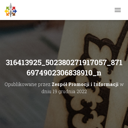
P
R
Z
E
Ł
Ą
C
Z
N
316413925_502380271917057_871
A
W
6974902306838910_n
I
G
Opublikowane przez
Zespół Promocji i Informacji
w
A
C
dniu
19 grudnia 2022
J
Ę