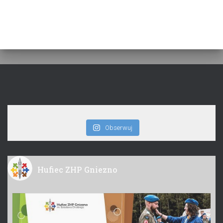
Obserwuj
Hufiec ZHP Gniezno