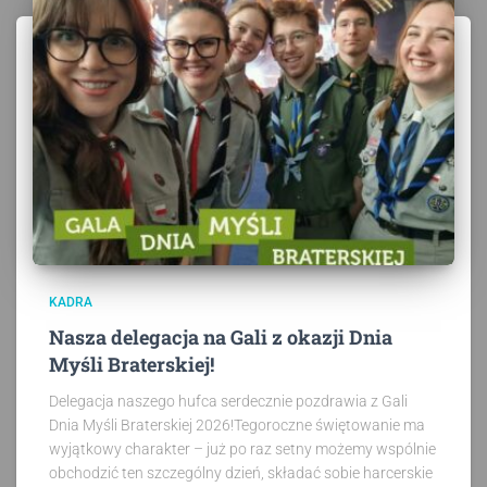
KADRA
Nasza delegacja na Gali z okazji Dnia
Myśli Braterskiej!
Delegacja naszego hufca serdecznie pozdrawia z Gali
Dnia Myśli Braterskiej 2026!Tegoroczne świętowanie ma
wyjątkowy charakter – już po raz setny możemy wspólnie
obchodzić ten szczególny dzień, składać sobie harcerskie