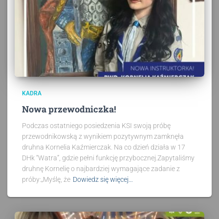
KADRA
Nowa przewodniczka!
Podczas ostatniego posiedzenia KSI swoją próbę
przewodnikowską z wynikiem pozytywnym zamknęła
druhna Kornelia Kaźmierczak. Na co dzień działa w 17
DHk “Watra”, gdzie pełni funkcję przybocznej.Zapytaliśmy
druhnę Kornelię o najbardziej wymagające zadanie z
próby:„Myślę, że
Dowiedz się więcej…