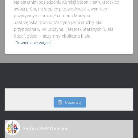
Na ostatnim posiedzeniu Komisji Stopni Instruktorskich
swoją próbę na stopień przewodniczki z wynikiem
pozytywnym zamknęła druhna Martyna
Jastrzębska!Druhna Martyna pełni służbę jako
przyboczna w 44 Drużyna Harcerek Starszych ”Biała
Róża”, gdzie – niczym symboliczna biała
Dowiedz się więcej…
Obserwuj
Hufiec ZHP Gniezno