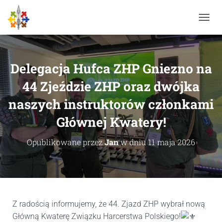
P
R
Z
E
Ł
Delegacja Hufca ZHP Gniezno na
Ą
C
44 Zjeździe ZHP oraz dwójka
Z
naszych instruktorów członkami
N
A
Głównej Kwatery!
W
I
G
Opublikowane przez
Jan
w dniu
11 maja 2026
A
C
J
Ę
Z radością informujemy, że 44. Zjazd ZHP wybrał nową
Główną Kwaterę Związku Harcerstwa Polskiego!