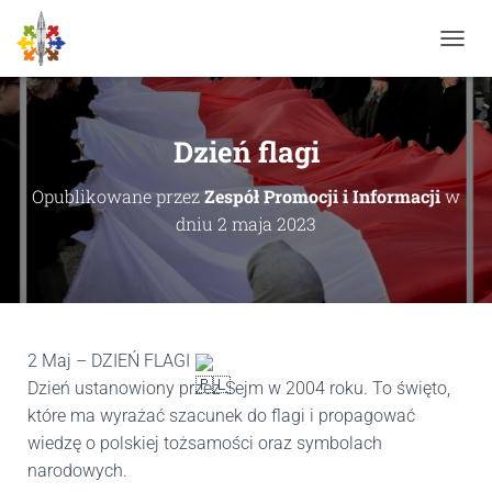
P
R
Z
E
Ł
Dzień flagi
Ą
C
Opublikowane przez
Zespół Promocji i Informacji
w
Z
dniu
2 maja 2023
N
A
W
I
G
A
C
2 Maj – DZIEŃ FLAGI 
J
Dzień ustanowiony przez Sejm w 2004 roku. To święto, 
Ę
które ma wyrażać szacunek do flagi i propagować 
wiedzę o polskiej tożsamości oraz symbolach 
narodowych.