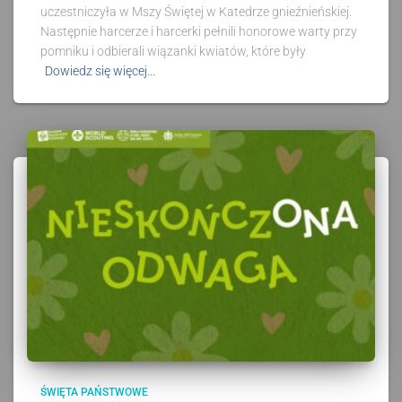
uczestniczyła w Mszy Świętej w Katedrze gnieźnieńskiej.
Następnie harcerze i harcerki pełnili honorowe warty przy
pomniku i odbierali wiązanki kwiatów, które były
Dowiedz się więcej…
ŚWIĘTA PAŃSTWOWE