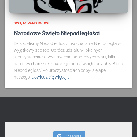
ŚWIĘTA PAŃSTWOWE
Narodowe Święto Niepodległości
Dziś szyliśmy Niepodległość i ukochaliśmy Niepodległą w
wyjątkowy sposób. Oprócz udziału w lokalnych
uroczystościach i wystawienia honorowych wart, kilku
harcerzy i harcerek z naszego hufca wzięło udział w Biegu
Niepodległości.Po uroczystościach odbył się apel
naszego
Dowiedz się więcej…
Obserwuj