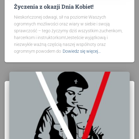
Życzenia z okazji Dnia Kobiet!
Nieskończonej odwagi, sił na poziomie Waszych
ogromnych możliwości oraz wiary w siebie i swoją
sprawczość – tego życzymy dziś wszystkim zuchenkom,
harcerkom i instruktorkom!Jesteście wyjątkową i
niezwykle ważną częścią naszej wspólnoty oraz
ogromnym powodem do
Dowiedz się więcej…