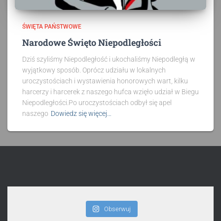
ŚWIĘTA PAŃSTWOWE
Narodowe Święto Niepodległości
Dziś szyliśmy Niepodległość i ukochaliśmy Niepodległą w
wyjątkowy sposób. Oprócz udziału w lokalnych
uroczystościach i wystawienia honorowych wart, kilku
harcerzy i harcerek z naszego hufca wzięło udział w Biegu
Niepodległości.Po uroczystościach odbył się apel
naszego
Dowiedz się więcej…
Obserwuj