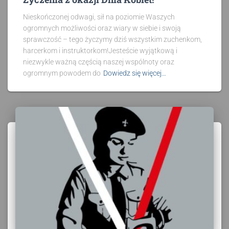
Nieskończonej odwagi, sił na poziomie Waszych
ogromnych możliwości oraz wiary w siebie i swoją
sprawczość – tego życzymy dziś wszystkim zuchenkom,
harcerkom i instruktorkom!Jesteście wyjątkową i
niezwykle ważną częścią naszej wspólnoty oraz
ogromnym powodem do
Dowiedz się więcej…