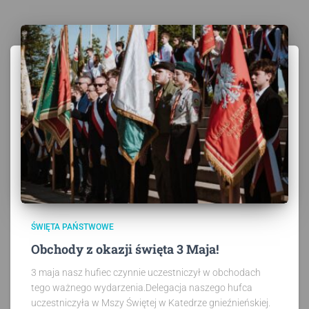
ŚWIĘTA PAŃSTWOWE
Obchody z okazji święta 3 Maja!
3 maja nasz hufiec czynnie uczestniczył w obchodach
tego ważnego wydarzenia.Delegacja naszego hufca
uczestniczyła w Mszy Świętej w Katedrze gnieźnieńskiej.