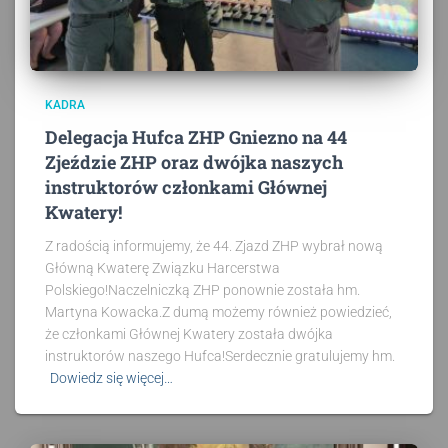
KADRA
Delegacja Hufca ZHP Gniezno na 44
Zjeździe ZHP oraz dwójka naszych
instruktorów członkami Głównej
Kwatery!
Z radością informujemy, że 44. Zjazd ZHP wybrał nową
Główną Kwaterę Związku Harcerstwa
Polskiego!Naczelniczką ZHP ponownie została hm.
Martyna Kowacka.Z dumą możemy również powiedzieć,
że członkami Głównej Kwatery została dwójka
instruktorów naszego Hufca!Serdecznie gratulujemy hm.
Dowiedz się więcej…