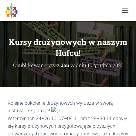
P
R
Z
E
Ł
Kursy drużynowych w naszym
Ą
C
Hufcu!
Z
N
Opublikowane przez
Jan
w dniu
10 grudnia 2025
A
W
I
G
A
C
J
Kolejne pokolenie drużynowych wyrusza w swoją
Ę
instruktorską drogę!
W
terminach 24–26.10, 07–09.11 oraz 28–30.11 odbyły
się kursy drużynowych przygotowujące przyszłych
prowadzących zarówno gromady zuchowe, jak i drużyny