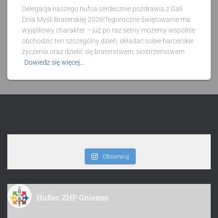
Delegacja naszego hufca serdecznie pozdrawia z Gali
Dnia Myśli Braterskiej 2026!Tegoroczne świętowanie ma
wyjątkowy charakter – już po raz setny możemy wspólnie
obchodzić ten szczególny dzień, składać sobie harcerskie
życzenia oraz dzielić się braterstwem, siostrzeństwem
Dowiedz się więcej…
Obserwuj
Hufiec ZHP Gniezno