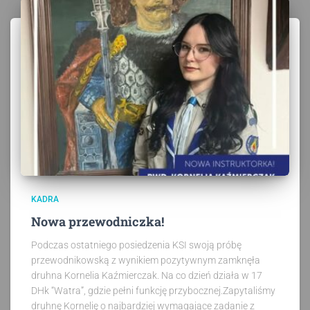
KADRA
Nowa przewodniczka!
Podczas ostatniego posiedzenia KSI swoją próbę
przewodnikowską z wynikiem pozytywnym zamknęła
druhna Kornelia Kaźmierczak. Na co dzień działa w 17
DHk “Watra”, gdzie pełni funkcję przybocznej.Zapytaliśmy
druhnę Kornelię o najbardziej wymagające zadanie z