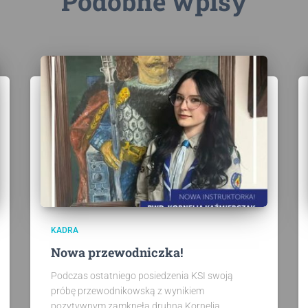
Podobne wpisy
KADRA
Nowa przewodniczka!
Podczas ostatniego posiedzenia KSI swoją
próbę przewodnikowską z wynikiem
pozytywnym zamknęła druhna Kornelia