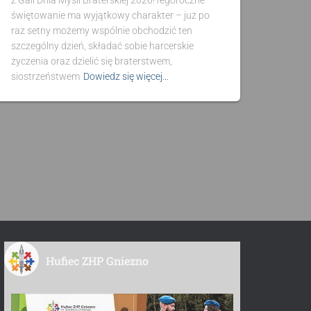
z Gali Dnia Myśli Braterskiej 2026!Tegoroczne
świętowanie ma wyjątkowy charakter – już po
raz setny możemy wspólnie obchodzić ten
szczególny dzień, składać sobie harcerskie
życzenia oraz dzielić się braterstwem,
siostrzeństwem
Dowiedz się więcej…
Hufiec ZHP Gniezno