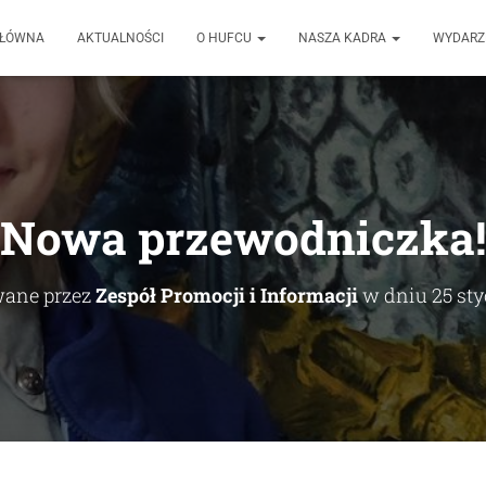
GŁÓWNA
AKTUALNOŚCI
O HUFCU
NASZA KADRA
WYDARZ
Nowa przewodniczka!
ane przez
Zespół Promocji i Informacji
w dniu
25 st