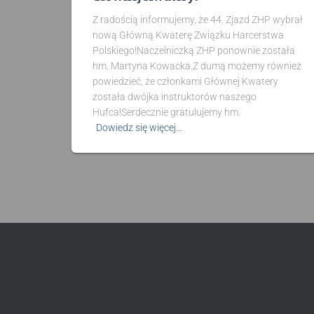
Z radością informujemy, że 44. Zjazd ZHP wybrał
nową Główną Kwaterę Związku Harcerstwa
Polskiego!Naczelniczką ZHP ponownie została
hm. Martyna Kowacka.Z dumą możemy również
powiedzieć, że członkami Głównej Kwatery
została dwójka instruktorów naszego
Hufca!Serdecznie gratulujemy hm.
Dowiedz się więcej…