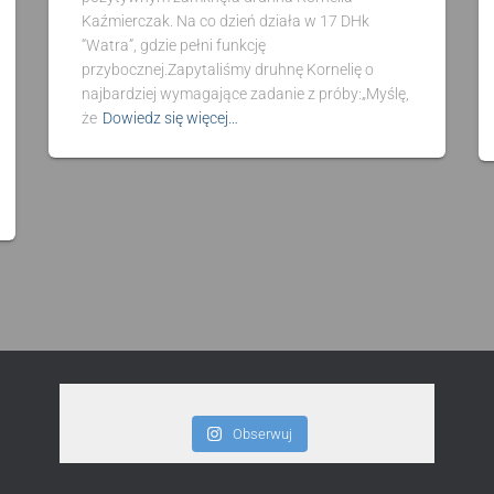
Kaźmierczak. Na co dzień działa w 17 DHk
“Watra”, gdzie pełni funkcję
przybocznej.Zapytaliśmy druhnę Kornelię o
najbardziej wymagające zadanie z próby:„Myślę,
że
Dowiedz się więcej…
Obserwuj