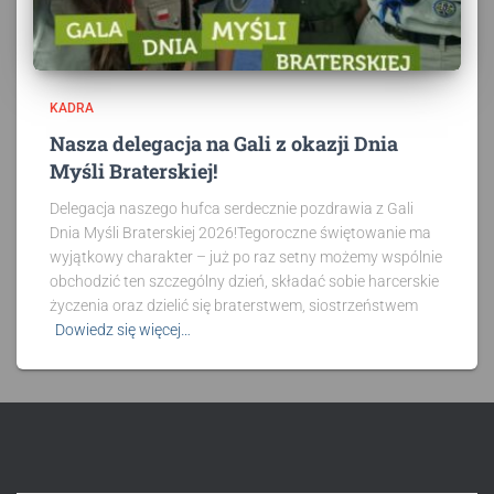
KADRA
Nasza delegacja na Gali z okazji Dnia
Myśli Braterskiej!
Delegacja naszego hufca serdecznie pozdrawia z Gali
Dnia Myśli Braterskiej 2026!Tegoroczne świętowanie ma
wyjątkowy charakter – już po raz setny możemy wspólnie
obchodzić ten szczególny dzień, składać sobie harcerskie
życzenia oraz dzielić się braterstwem, siostrzeństwem
Dowiedz się więcej…