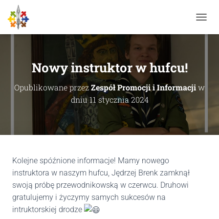
P
R
Z
E
Ł
Nowy instruktor w hufcu!
Ą
C
Opublikowane przez
Zespół Promocji i Informacji
w
Z
dniu
11 stycznia 2024
N
A
W
I
G
A
C
Kolejne spóźnione informacje! Mamy nowego
J
instruktora w naszym hufcu, Jędrzej Brenk zamknął
Ę
swoją próbę przewodnikowską w czerwcu. Druhowi
gratulujemy i życzymy samych sukcesów na
intruktorskiej drodze