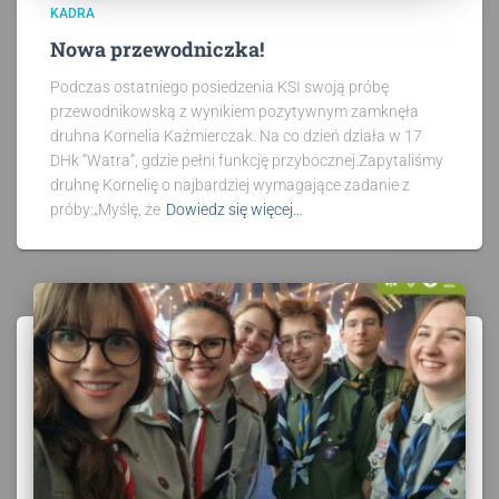
KADRA
Nowa przewodniczka!
Podczas ostatniego posiedzenia KSI swoją próbę
przewodnikowską z wynikiem pozytywnym zamknęła
druhna Kornelia Kaźmierczak. Na co dzień działa w 17
DHk “Watra”, gdzie pełni funkcję przybocznej.Zapytaliśmy
druhnę Kornelię o najbardziej wymagające zadanie z
próby:„Myślę, że
Dowiedz się więcej…