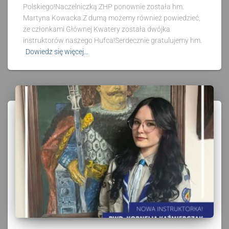
Polskiego!Naczelniczką ZHP ponownie została hm.
Martyna Kowacka.Z dumą możemy również powiedzieć,
że członkami Głównej Kwatery została dwójka
instruktorów naszego Hufca!Serdecznie gratulujemy hm.
Dowiedz się więcej…