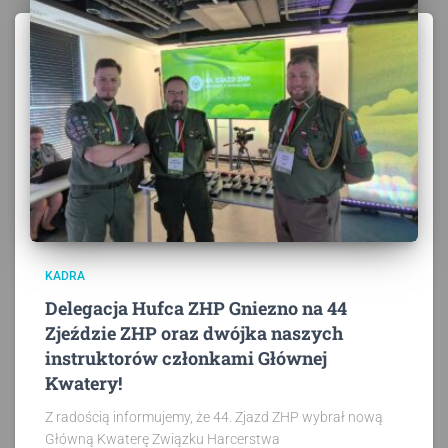
KADRA
Delegacja Hufca ZHP Gniezno na 44
Zjeździe ZHP oraz dwójka naszych
instruktorów członkami Głównej
Kwatery!
Z radością informujemy, że 44. Zjazd ZHP wybrał nową
Główną Kwaterę Związku Harcerstwa