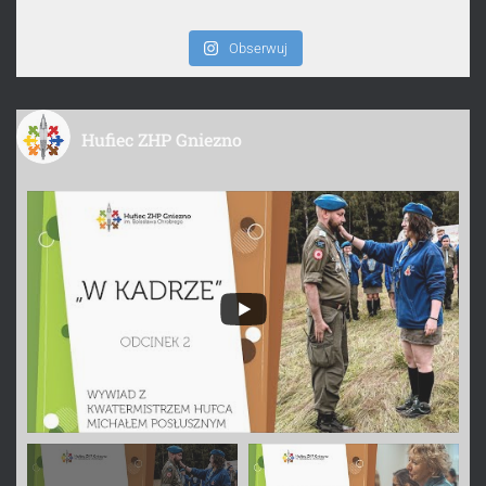
Obserwuj
Hufiec ZHP Gniezno