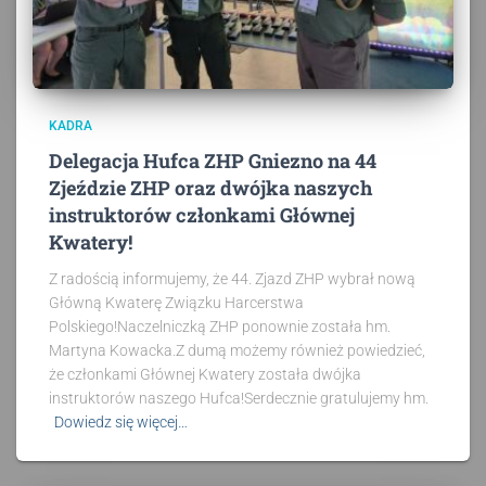
KADRA
Delegacja Hufca ZHP Gniezno na 44
Zjeździe ZHP oraz dwójka naszych
instruktorów członkami Głównej
Kwatery!
Z radością informujemy, że 44. Zjazd ZHP wybrał nową
Główną Kwaterę Związku Harcerstwa
Polskiego!Naczelniczką ZHP ponownie została hm.
Martyna Kowacka.Z dumą możemy również powiedzieć,
że członkami Głównej Kwatery została dwójka
instruktorów naszego Hufca!Serdecznie gratulujemy hm.
Dowiedz się więcej…