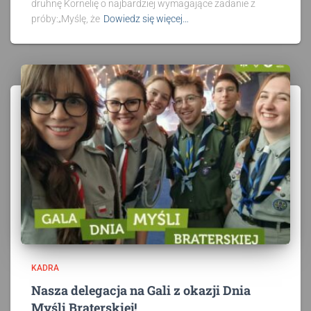
druhnę Kornelię o najbardziej wymagające zadanie z
próby:„Myślę, że
Dowiedz się więcej…
KADRA
Nasza delegacja na Gali z okazji Dnia
Myśli Braterskiej!