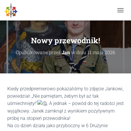
P
R
Z
E
Ł
Nowy przewodnik!
Ą
C
Opublikowane przez
Jan
w dniu
11 maja 2026
Z
N
A
W
I
G
A
Kiedy przedpremierowo pokazaliśmy to zdjęcie Jankowi,
C
powiedział: „Nie pamiętam, żebym był aż tak
J
uśmiechnięty!”
. A jednak – powód do tej radości jest
Ę
wyjątkowy. Janek zamknął z wynikiem pozytywnym
próbę na stopień przewodnika!
Na co dzień działa jako przyboczny w 6 Drużynie