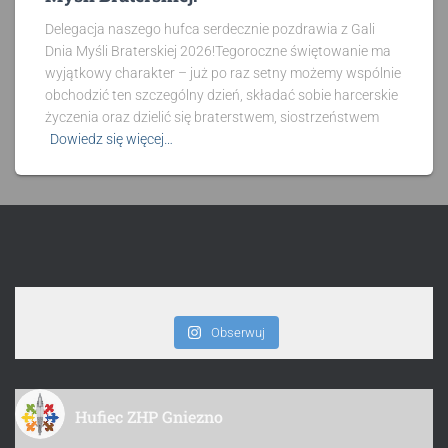
Delegacja naszego hufca serdecznie pozdrawia z Gali
Dnia Myśli Braterskiej 2026!Tegoroczne świętowanie ma
wyjątkowy charakter – już po raz setny możemy wspólnie
obchodzić ten szczególny dzień, składać sobie harcerskie
życzenia oraz dzielić się braterstwem, siostrzeństwem
Dowiedz się więcej…
Obserwuj
Hufiec ZHP Gniezno