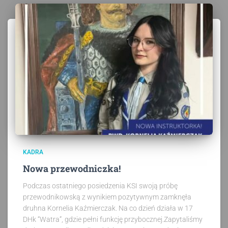
KADRA
Nowa przewodniczka!
Podczas ostatniego posiedzenia KSI swoją próbę
przewodnikowską z wynikiem pozytywnym zamknęła
druhna Kornelia Kaźmierczak. Na co dzień działa w 17
DHk “Watra”, gdzie pełni funkcję przybocznej.Zapytaliśmy