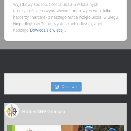
wyjątkowy sposób. Oprócz udziału w lokalnych
uroczystościach i wystawienia honorowych wart, kilku
harcerzy i harcerek z naszego hufca wzięło udział w Biegu
Niepodległości.Po uroczystościach odbył się apel
naszego
Dowiedz się więcej…
Obserwuj
Hufiec ZHP Gniezno