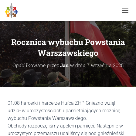
P
R
Z
E
Ł
Rocznica wybuchu Powstania
Ą
C
Warszawskiego
Z
N
Opublikowane przez
Jan
w dniu
7 września 2025
A
W
I
G
A
C
J
01.08 harcerki i harcerze Hufca ZHP Gniezno wzięli
Ę
udział w uroczystościach upamiętniających rocznicę
wybuchu Powstania Warszawskiego.
Obchody rozpoczęliśmy apelem pamięci. Następnie w
uroczystym przemarszu udaliśmy się pod gnieźnieński