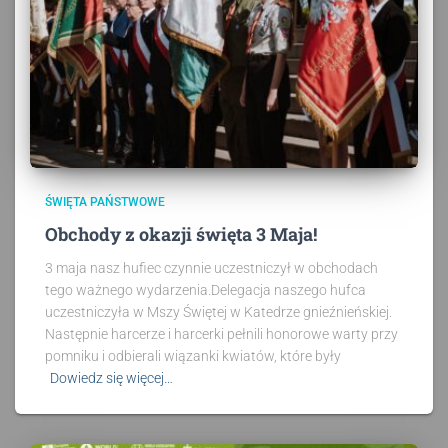
ŚWIĘTA PAŃSTWOWE
Obchody z okazji święta 3 Maja!
3 maja nasz hufiec czynnie uczestniczył w obchodach
tego ważnego wydarzenia.Delegacja naszego hufca
uczestniczyła w Mszy Świętej w Katedrze gnieźnieńskiej.
Następnie harcerze i harcerki pełnili honorowe warty przy
pomniku i odbierali wiązanki kwiatów, które były
Dowiedz się więcej…