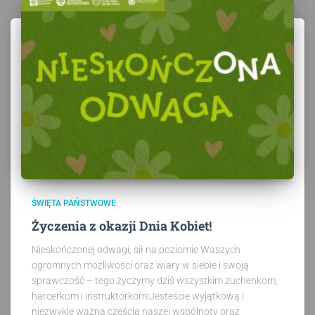
ŚWIĘTA PAŃSTWOWE
Życzenia z okazji Dnia Kobiet!
Nieskończonej odwagi, sił na poziomie Waszych
ogromnych możliwości oraz wiary w siebie i swoją
sprawczość – tego życzymy dziś wszystkim zuchenkom,
harcerkom i instruktorkom!Jesteście wyjątkową i
niezwykle ważną częścią naszej wspólnoty oraz