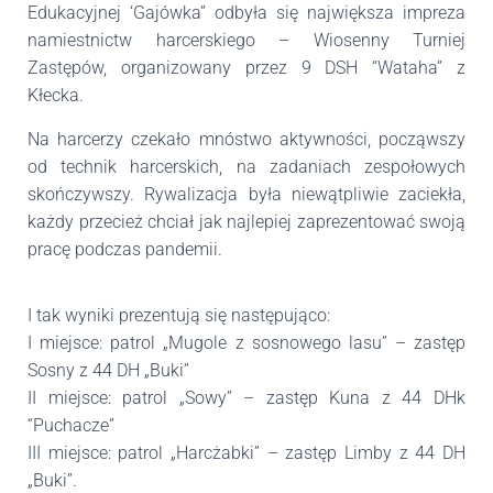
Edukacyjnej ‘Gajówka” odbyła się największa impreza
namiestnictw harcerskiego – Wiosenny Turniej
Zastępów, organizowany przez 9 DSH “Wataha” z
Kłecka.
Na harcerzy czekało mnóstwo aktywności, począwszy
od technik harcerskich, na zadaniach zespołowych
skończywszy. Rywalizacja była niewątpliwie zaciekła,
każdy przecież chciał jak najlepiej zaprezentować swoją
pracę podczas pandemii.
I tak wyniki prezentują się następująco:
I miejsce: patrol „Mugole z sosnowego lasu” – zastęp
Sosny z 44 DH „Buki”
II miejsce: patrol „Sowy” – zastęp Kuna z 44 DHk
“Puchacze”
III miejsce: patrol „Harcżabki” – zastęp Limby z 44 DH
„Buki”.