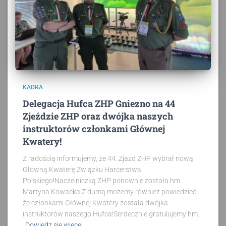
KADRA
Delegacja Hufca ZHP Gniezno na 44
Zjeździe ZHP oraz dwójka naszych
instruktorów członkami Głównej
Kwatery!
Z radością informujemy, że 44. Zjazd ZHP wybrał nową
Główną Kwaterę Związku Harcerstwa
Polskiego!Naczelniczką ZHP ponownie została hm.
Martyna Kowacka.Z dumą możemy również powiedzieć,
że członkami Głównej Kwatery została dwójka
instruktorów naszego Hufca!Serdecznie gratulujemy hm.
Dowiedz się więcej…