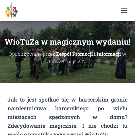
P
R
Z
E
Ł
WioTuZa w magicznym wydaniu!
Ą
C
Opublikowane przez
Zespół Promocji i Informacji
w
Z
dniu
23 maja 2021
N
A
W
I
G
A
C
Jak to jest spotkać się w harcerskim gronie
J
Ę
namiestnictwa harcerskiego po wielu
miesiącach spędzonych w domu?
Zdecydowanie magicznie. I nie chodzi tu
wcale o tematykę tegorocznej WioTuZy,…