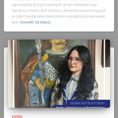
zgromadziły licznych wiernych, w tym młodzież oraz
harcerzy z Hufca ZHP Gniezno, aktywnie uczestniczących
w całym wydarzeniu.Wieczorem w katedrze sprawowane
były
Dowiedz się więcej…
KADRA