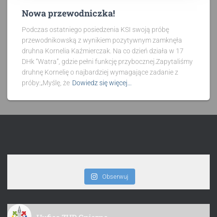
Nowa przewodniczka!
Podczas ostatniego posiedzenia KSI swoją próbę
przewodnikowską z wynikiem pozytywnym zamknęła
druhna Kornelia Kaźmierczak. Na co dzień działa w 17
DHk “Watra”, gdzie pełni funkcję przybocznej.Zapytaliśmy
druhnę Kornelię o najbardziej wymagające zadanie z
próby:„Myślę, że
Dowiedz się więcej…
Obserwuj