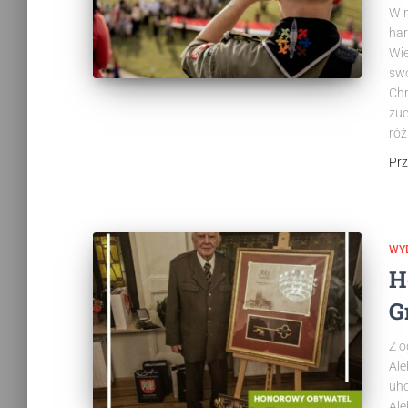
W m
har
Wie
swo
Chr
zuc
róż
Pr
WY
H
G
Z o
Ale
uh
Ale