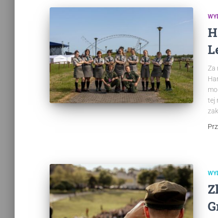
WY
H
L
Za 
Har
mog
tej
zak
Pr
WY
Z
G