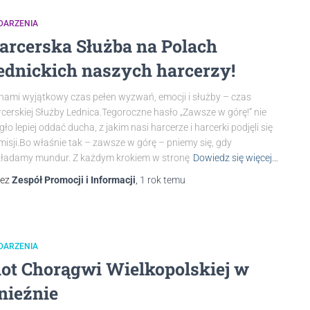
DARZENIA
arcerska Służba na Polach
ednickich naszych harcerzy!
nami wyjątkowy czas pełen wyzwań, emocji i służby – czas
cerskiej Służby Lednica.Tegoroczne hasło „Zawsze w górę!” nie
ło lepiej oddać ducha, z jakim nasi harcerze i harcerki podjęli się
 misji.Bo właśnie tak – zawsze w górę – pniemy się, gdy
ładamy mundur. Z każdym krokiem w stronę
Dowiedz się więcej…
zez
Zespół Promocji i Informacji
,
1 rok
temu
DARZENIA
lot Chorągwi Wielkopolskiej w
nieźnie