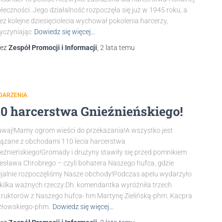
łeczności. Jego działalność rozpoczęła się już w 1945 roku, a
ez kolejne dziesięciolecia wychował pokolenia harcerzy,
yczyniając
Dowiedz się więcej…
zez
Zespół Promocji i Informacji
,
2 lata
temu
DARZENIA
10 harcerstwa Gnieźnieńskiego!
waj!Mamy ogrom wieści do przekazania!A wszystko jest
ązane z obchodami 110 lecia harcerstwa
eźnieńskiego!Gromady i drużyny stawiły się przed pomnikiem
esława Chrobrego – czyli bohatera Naszego hufca, gdzie
cjalnie rozpoczęliśmy Nasze obchody!Podczas apelu wydarzyło
 kilka ważnych rzeczy:Dh. komendantka wyróżniła trzech
truktorów z Naszego hufca- hm Martynę Zielińską-phm. Kacpra
złowskiego-phm.
Dowiedz się więcej…