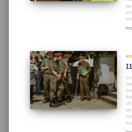
spo
prz
prz
Pr
WY
1
Czu
zwi
Gni
Bol
ofi
się
ins
Ko