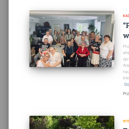
KA
“
w
Pro
wła
spr
Wat
nau
Kłe
Do
Pr
WY