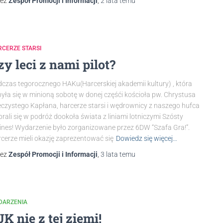
zez
Zespół Promocji i Informacji
,
2 lata
temu
CERZE STARSI
zy leci z nami pilot?
czas tegorocznego HAKu(Harcerskiej akademii kultury) , która
yła się w minioną sobotę w donej częśći kościoła pw. Chrystusa
czystego Kapłana, harcerze starsi i wędrownicy z naszego hufca
rali się w podróż dookoła świata z liniami lotniczymi Szósty
lines! Wydarzenie było zorganizowane przez 6DW “Szafa Gra!”.
cerze mieli okazję zaprezentować się
Dowiedz się więcej…
zez
Zespół Promocji i Informacji
,
3 lata
temu
DARZENIA
JK nie z tej ziemi!