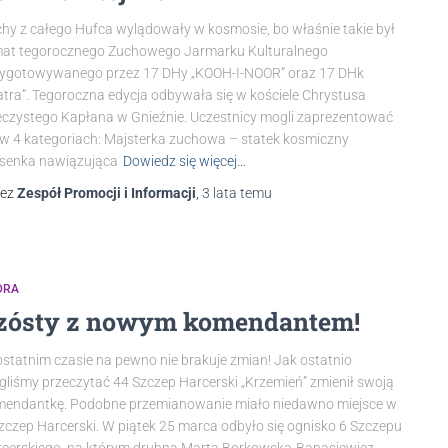
hy z całego Hufca wylądowały w kosmosie, bo właśnie takie był
at tegorocznego Zuchowego Jarmarku Kulturalnego
ygotowywanego przez 17 DHy „KOOH-I-NOOR” oraz 17 DHk
tra”. Tegoroczna edycja odbywała się w kościele Chrystusa
czystego Kapłana w Gnieźnie. Uczestnicy mogli zaprezentować
 w 4 kategoriach: Majsterka zuchowa – statek kosmiczny
senka nawiązująca
Dowiedz się więcej…
zez
Zespół Promocji i Informacji
,
3 lata
temu
DRA
zósty z nowym komendantem!
statnim czasie na pewno nie brakuje zmian! Jak ostatnio
liśmy przeczytać 44 Szczep Harcerski „Krzemień” zmienił swoją
endantkę. Podobne przemianowanie miało niedawno miejsce w
zczep Harcerski. W piątek 25 marca odbyło się ognisko 6 Szczepu