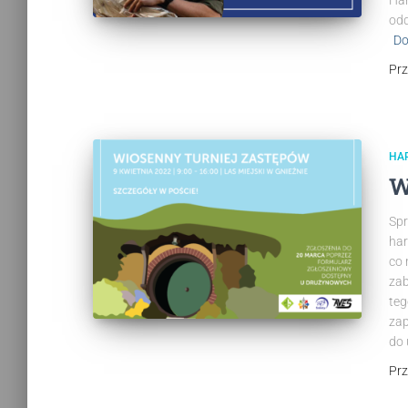
Har
odd
Do
Pr
HA
W
Spr
har
co 
zab
teg
zap
do 
Pr