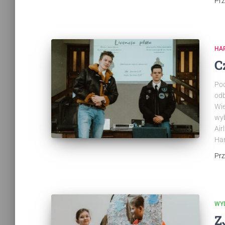
Pr
HAR
C
Pod
odb
Wie
wyb
Air
Har
Pr
WY
Z