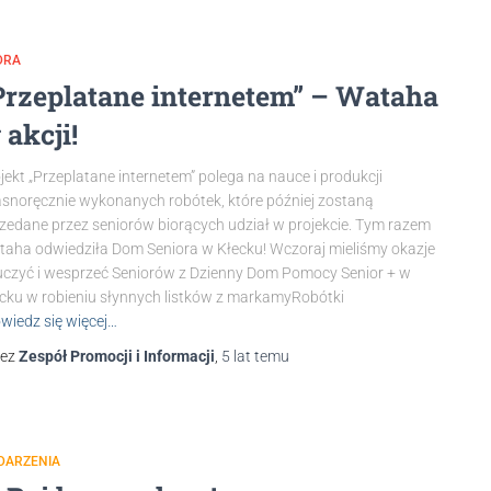
DRA
Przeplatane internetem” – Wataha
 akcji!
jekt „Przeplatane internetem” polega na nauce i produkcji
snoręcznie wykonanych robótek, które później zostaną
zedane przez seniorów biorących udział w projekcie. Tym razem
aha odwiedziła Dom Seniora w Kłecku! Wczoraj mieliśmy okazje
czyć i wesprzeć Seniorów z Dzienny Dom Pomocy Senior + w
cku w robieniu słynnych listków z markamyRobótki
wiedz się więcej…
zez
Zespół Promocji i Informacji
,
5 lat
temu
DARZENIA