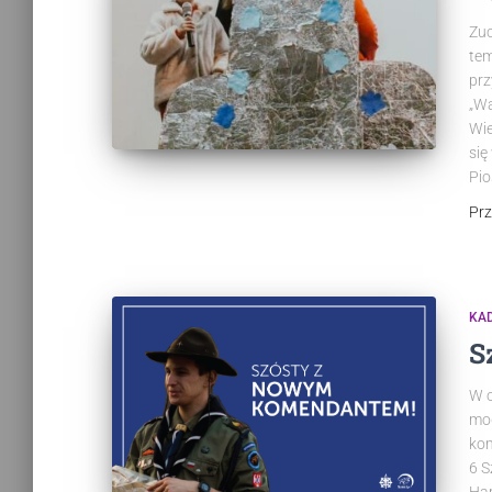
Zuc
tem
prz
„Wa
Wie
się
Pio
Pr
KA
S
W o
mog
kom
6 S