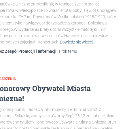
ajówkę Gniezno zamieniło się w tętniącą życiem stolicę
cerstwa w Wielkopolsce!To właśnie tutaj odbył się Zlot Chorągiew
lkopolska ZHP im. Powstańców Wielkopolskich 1918/1919, który
ją tematyką nawiązywał do tysiąclecia koronacji Bolesława
obrego.W wydarzeniu brały udział wszystkie metodyki – od
hów po instruktorów oraz seniorów.Harcerze uczestniczyli w
norodnych zajęciach, koncertach
Dowiedz się więcej…
zez
Zespół Promocji i Informacji
,
1 rok
temu
DARZENIA
onorowy Obywatel Miasta
niezna!
gromną dumą i radością informujemy, że druh harcmistrz
ksander Sekulski, znany jako „Czarny Sęp”, 28.12 został oficjalnie
onorowany tytułem Honorowego Obywatela Miasta Gniezna.Druh
ksander to postać niezwykle zasłużona dla harcerstwa i lokalnej