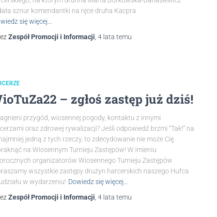
cerskiego, na którym druhna Marta Borkowska-Banasiewicz
ała sznur komendantki na ręce druha Kacpra
wiedz się więcej…
zez
Zespół Promocji i Informacji
,
4 lata
temu
RCERZE
ioTuZa22 – zgłoś zastęp już dziś!
agnieni przygód, wiosennej pogody, kontaktu z innymi
cerzami oraz zdrowej rywalizacji? Jeśli odpowiedź brzmi “Tak!” na
najmniej jedną z tych rzeczy, to zdecydowanie nie może Cię
raknąć na Wiosennym Turnieju Zastępów! W imieniu
orocznych organizatorów Wiosennego Turnieju Zastępów
raszamy wszystkie zastępy drużyn harcerskich naszego Hufca
udziału w wydarzeniu!
Dowiedz się więcej…
zez
Zespół Promocji i Informacji
,
4 lata
temu