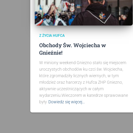
Z ŻYCIA HUFCA
Obchody Św. Wojciecha w
Gnieźnie!
W miniony weekend Gniezno stało się miejscem
uroczystych obchodów ku czci św. Wojciecha,
które zgromadziły licznych wiernych, w tym
młodzież oraz harcerzy z Hufca ZHP Gniezno,
aktywnie uczestniczących w całym
wydarzeniu.Wieczorem w katedrze sprawowane
były
Dowiedz się więcej…