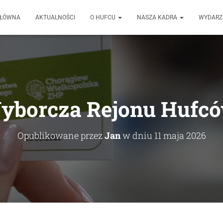
GŁÓWNA
AKTUALNOŚCI
O HUFCU
NASZA KADRA
WYDARZ
yborcza Rejonu Hufc
Opublikowane przez
Jan
w dniu
11 maja 2026