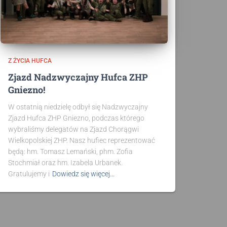
Z ŻYCIA HUFCA
Zjazd Nadzwyczajny Hufca ZHP
Gniezno!
W ostatnią niedzielę odbył się Nadzwyczajny
Zjazd Hufca ZHP Gniezno, podczas którego
wybraliśmy delegatów na Zjazd Chorągwi
Wielkopolskiej ZHP. Nasz hufiec reprezentować
będą: hm. Tomasz Lemański, phm. Zofia
Stochmiał oraz hm. Izabela Urbanek.
Gratulujemy i
Dowiedz się więcej…