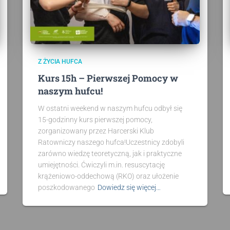
Z ŻYCIA HUFCA
Kurs 15h – Pierwszej Pomocy w
naszym hufcu!
W ostatni weekend w naszym hufcu odbył się
15-godzinny kurs pierwszej pomocy,
zorganizowany przez Harcerski Klub
Ratowniczy naszego hufca!Uczestnicy zdobyli
zarówno wiedzę teoretyczną, jak i praktyczne
umiejętności. Ćwiczyli m.in. resuscytację
krążeniowo-oddechową (RKO) oraz ułożenie
poszkodowanego
Dowiedz się więcej…