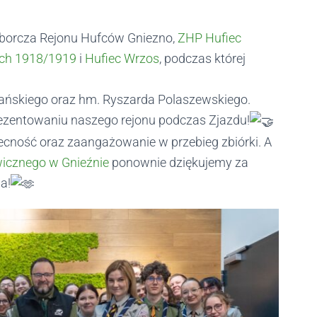
Wyborcza Rejonu Hufców Gniezno,
ZHP Hufiec
ich 1918/1919
i
Hufiec Wrzos
, podczas której
ńskiego oraz hm. Ryszarda Polaszewskiego.
ezentowaniu naszego rejonu podczas Zjazdu!
cność oraz zaangażowanie w przebieg zbiórki. A
icznego w Gnieźnie
ponownie dziękujemy za
a!