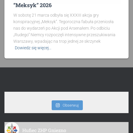
“Meksyk” 2026
W sobotę 21 marca odbyła się XXXIII akcja gry
konspiracyjnej „Meksyk”. Tegoroczna fabuła przeniosła
nas do wydarzeń po Akcji pod Arsenałem. Po odbiciu
„Rudego” Niemcy rozpoczęli intensywne przeszukiwania
Warszawy, wpadając na trop jednej ze skrzynek
Dowiedz się więcej…
Obserwuj
Hufiec ZHP Gniezno