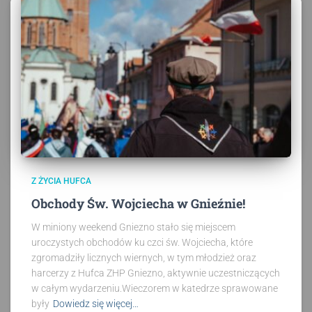
Z ŻYCIA HUFCA
Obchody Św. Wojciecha w Gnieźnie!
W miniony weekend Gniezno stało się miejscem
uroczystych obchodów ku czci św. Wojciecha, które
zgromadziły licznych wiernych, w tym młodzież oraz
harcerzy z Hufca ZHP Gniezno, aktywnie uczestniczących
w całym wydarzeniu.Wieczorem w katedrze sprawowane
były
Dowiedz się więcej…