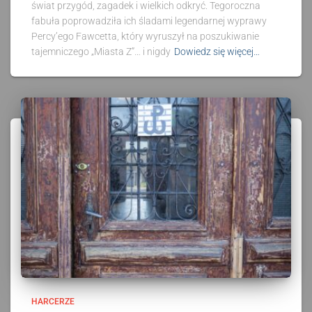
świat przygód, zagadek i wielkich odkryć. Tegoroczna
fabuła poprowadziła ich śladami legendarnej wyprawy
Percy’ego Fawcetta, który wyruszył na poszukiwanie
tajemniczego „Miasta Z”… i nigdy
Dowiedz się więcej…
HARCERZE