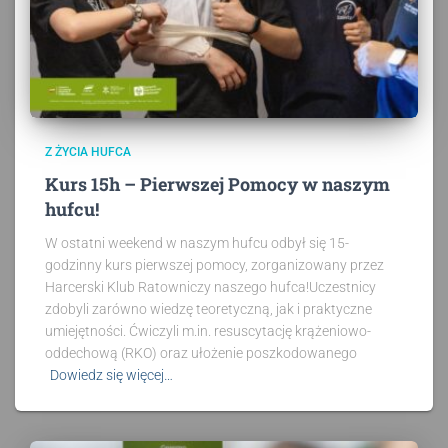
Z ŻYCIA HUFCA
Kurs 15h – Pierwszej Pomocy w naszym
hufcu!
W ostatni weekend w naszym hufcu odbył się 15-
godzinny kurs pierwszej pomocy, zorganizowany przez
Harcerski Klub Ratowniczy naszego hufca!Uczestnicy
zdobyli zarówno wiedzę teoretyczną, jak i praktyczne
umiejętności. Ćwiczyli m.in. resuscytację krążeniowo-
oddechową (RKO) oraz ułożenie poszkodowanego
Dowiedz się więcej…