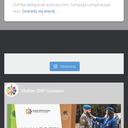
ZHP.Na delegatów wybrano hm. Tomasza Lemańskiego
oraz
Dowiedz się więcej…
Obserwuj
Hufiec ZHP Gniezno