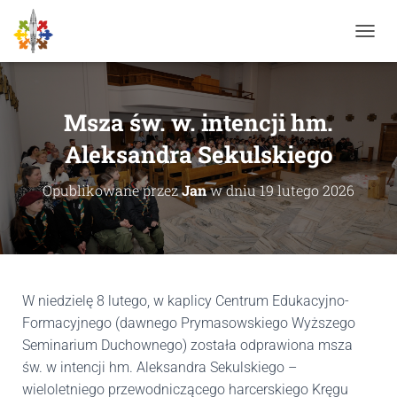
P
R
Z
E
Ł
Msza św. w. intencji hm.
Ą
C
Aleksandra Sekulskiego
Z
N
Opublikowane przez
Jan
w dniu
19 lutego 2026
A
W
I
G
A
C
J
W niedzielę 8 lutego, w kaplicy Centrum Edukacyjno-
Ę
Formacyjnego (dawnego Prymasowskiego Wyższego
Seminarium Duchownego) została odprawiona msza
św. w intencji hm. Aleksandra Sekulskiego –
wieloletniego przewodniczącego harcerskiego Kręgu