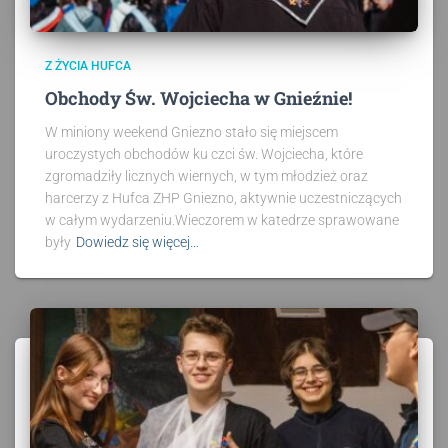
Z ŻYCIA HUFCA
Obchody Św. Wojciecha w Gnieźnie!
W miniony weekend Gniezno stało się miejscem
uroczystych obchodów ku czci św. Wojciecha, które
zgromadziły licznych wiernych, w tym młodzież oraz
harcerzy z Hufca ZHP Gniezno, aktywnie uczestniczących
w całym wydarzeniu.Wieczorem w katedrze sprawowane
były
Dowiedz się więcej…