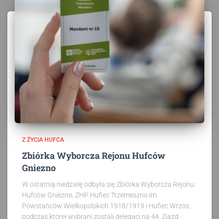
Z ŻYCIA HUFCA
Zbiórka Wyborcza Rejonu Hufców
Gniezno
W ostatnią niedzielę odbyła się Zbiórka Wyborcza Rejonu
Hufców Gniezno, ZHP Hufiec Trzemeszno im.
Powstańców Wielkopolskich 1918/1919 i Hufiec Wrzos,
podczas której wybrani zostali delegaci na 44. Zjazd