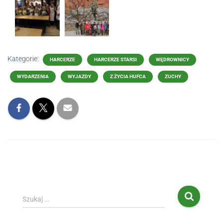
Kategorie:
HARCERZE
HARCERZE STARSI
WĘDROWNICY
WYDARZENIA
WYJAZDY
Z ŻYCIA HUFCA
ZUCHY
Szukaj …