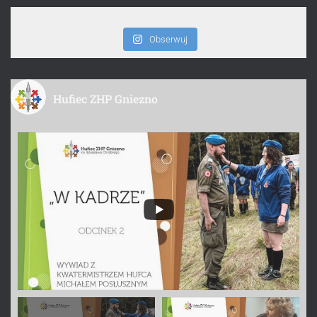
Obserwuj
Hufiec ZHP Gniezno