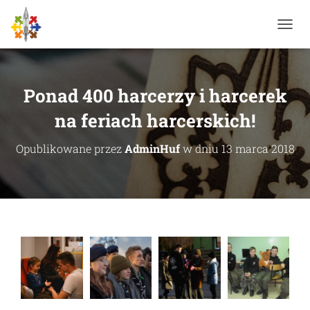
P
R
Z
E
Ł
Ponad 400 harcerzy i harcerek
Ą
C
na feriach harcerskich!
Z
N
Opublikowane przez
AdminHuf
w dniu
13 marca 2018
A
W
I
G
A
C
J
Ę