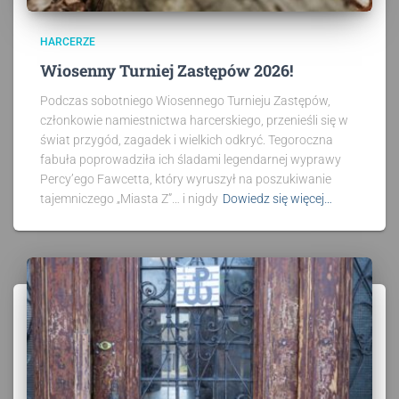
HARCERZE
Wiosenny Turniej Zastępów 2026!
Podczas sobotniego Wiosennego Turnieju Zastępów,
członkowie namiestnictwa harcerskiego, przenieśli się w
świat przygód, zagadek i wielkich odkryć. Tegoroczna
fabuła poprowadziła ich śladami legendarnej wyprawy
Percy’ego Fawcetta, który wyruszył na poszukiwanie
tajemniczego „Miasta Z”… i nigdy
Dowiedz się więcej…