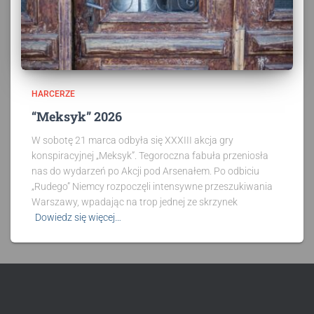
HARCERZE
“Meksyk” 2026
W sobotę 21 marca odbyła się XXXIII akcja gry
konspiracyjnej „Meksyk”. Tegoroczna fabuła przeniosła
nas do wydarzeń po Akcji pod Arsenałem. Po odbiciu
„Rudego” Niemcy rozpoczęli intensywne przeszukiwania
Warszawy, wpadając na trop jednej ze skrzynek
Dowiedz się więcej…