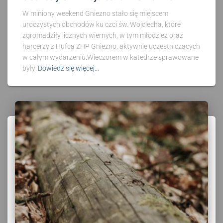
W miniony weekend Gniezno stało się miejscem
uroczystych obchodów ku czci św. Wojciecha, które
zgromadziły licznych wiernych, w tym młodzież oraz
harcerzy z Hufca ZHP Gniezno, aktywnie uczestniczących
w całym wydarzeniu.Wieczorem w katedrze sprawowane
były
Dowiedz się więcej…