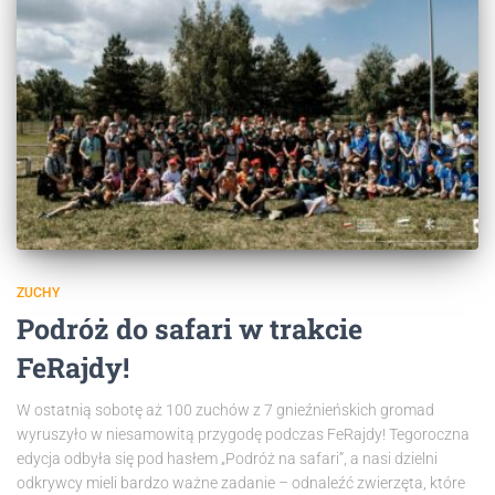
ZUCHY
Podróż do safari w trakcie
FeRajdy!
W ostatnią sobotę aż 100 zuchów z 7 gnieźnieńskich gromad
wyruszyło w niesamowitą przygodę podczas FeRajdy! Tegoroczna
edycja odbyła się pod hasłem „Podróż na safari”, a nasi dzielni
odkrywcy mieli bardzo ważne zadanie – odnaleźć zwierzęta, które