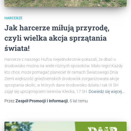
HARCERZE
Jak harcerze miłują przyrodę,
czyli wielka akcja sprzątania
świata!
Harcerze z naszego Hufca niejednokrotnie pokazali, że dbać o
środowisko można na wiele różnych sposobów. Mało tego! Każdy
kto chce, może pomagać planecie! W ramach Światowego Dnia
Ziemi większość gnieźnieńskich środowisk zorganizowała akcje
sprzątania okolic, w których dane środowisko działa.I tak IX SH
zajął się uprzątnięciem terenów Kłecka, 17 SH
Dowiedz się więcej…
Przez
Zespół Promocji i Informacji
,
5 lat
temu