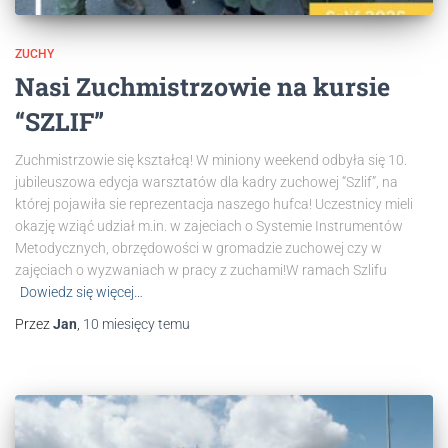
ZUCHY
Nasi Zuchmistrzowie na kursie
“SZLIF”
Zuchmistrzowie się kształcą! W miniony weekend odbyła się 10.
jubileuszowa edycja warsztatów dla kadry zuchowej “Szlif”, na
której pojawiła sie reprezentacja naszego hufca! Uczestnicy mieli
okazję wziąć udział m.in. w zajeciach o Systemie Instrumentów
Metodycznych, obrzędowości w gromadzie zuchowej czy w
zajęciach o wyzwaniach w pracy z zuchami!W ramach Szlifu
Dowiedz się więcej…
Przez
Jan
,
10 miesięcy
temu