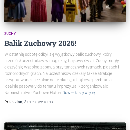
ZUCHY
Balik Zuchowy 2026!
W ostatnią sobotę odbył się wyjątkowy balik zuchowy, który
przeniósł uczestników w magiczny, bajkowy świat. Zuchy mogły
cieszyć się wspólną zabawą przy tanecznych rytmach, pląsach i
różnorodnych grach. Na uczestników czekały także atrakcje
przygotowane specjalnie na tę okazję, a bajkowe przebrania
idealnie pasowały do tematu imprezy.Balik zorganizowało
Namiestnictwo Zuchowe Hufca
Dowiedz się więcej…
Przez
Jan
,
3 miesiące
temu