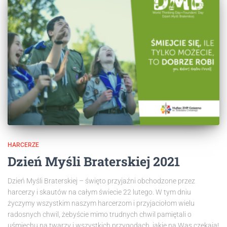
HARCERZE
Dzień Myśli Braterskiej 2021
Dzień Myśli Braterskiej – święto przyjaźni obchodzone przez
harcerzy i skautów na całym świecie 22 lutego. W tym dniu
życzymy wszystkim naszym harcerzom i przyjaciołom wielu
radosnych chwil, żebyście mimo trudnych chwil pamiętali o
uśmiechu na twarzy i wszystkich przygodach, jakie na Was czekają!