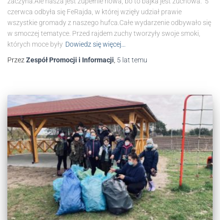
zaczyna.Ale nasza jest zupełnie nowa, bo to bajka jest zuchowa.” 5
czerwca odbyła się FeRajda, w której wzięły udział prawie
wszystkie gromady z naszego hufca.Całe wydarzenie odbywało się
w smoczej tematyce. Przed rajdem zuchy tworzyły swoje smoki,
których moce były
Dowiedz się więcej…
Przez
Zespół Promocji i Informacji
,
5 lat
temu