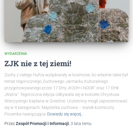
WYDARZENIA
ZJK nie z tej ziemi!
Zuchy z całego Hufca wylądowały w kosmosie, bo właśnie takie był
temat tegorocznego Zuchowego Jarmarku Kulturalnego
przygotowywanego przez 17 DHy „KOOH-I-NOOR” oraz 17 DHk
„Watra”. Tegoroczna edycja odbywała się w kościele Chrystusa
Wieczystego Kapłana w Gnieźnie. Uczestnicy mogli zaprezentować
się w 4 kategoriach: Majsterka zuchowa – statek kosmiczny
Piosenka nawiązująca
Dowiedz się więcej…
Przez
Zespół Promocji i Informacji
,
3 lata
temu