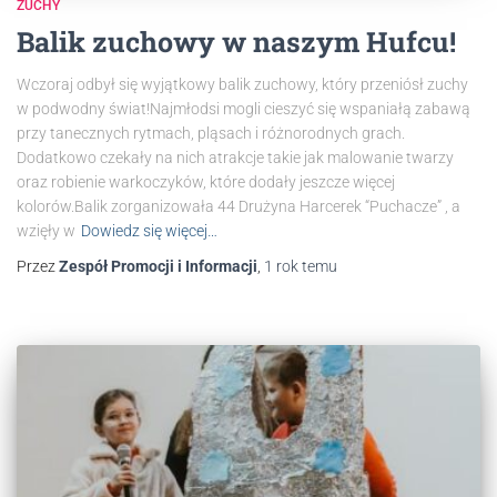
ZUCHY
Balik zuchowy w naszym Hufcu!
Wczoraj odbył się wyjątkowy balik zuchowy, który przeniósł zuchy
w podwodny świat!Najmłodsi mogli cieszyć się wspaniałą zabawą
przy tanecznych rytmach, pląsach i różnorodnych grach.
Dodatkowo czekały na nich atrakcje takie jak malowanie twarzy
oraz robienie warkoczyków, które dodały jeszcze więcej
kolorów.Balik zorganizowała 44 Drużyna Harcerek “Puchacze” , a
wzięły w
Dowiedz się więcej…
Przez
Zespół Promocji i Informacji
,
1 rok
temu