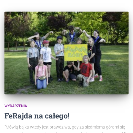
WYDARZENIA
FeRajda na całego!
“Mówią bajka wtedy jest prawdziwa, gdy za siedmioma górami się