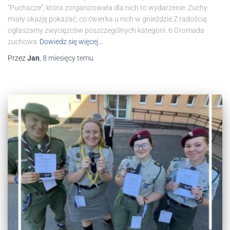
“Puchacze”, która zorganizowała dla nich to wydarzenie. Zuchy
miały okazję pokazać, co ćwierka u nich w gnieździe.Z radością
ogłaszamy zwycięzców poszczególnych kategorii: 6 Gromada
zuchowa
Dowiedz się więcej…
Przez
Jan
,
8 miesięcy
temu