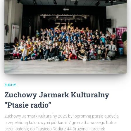
ZUCHY
Zuchowy Jarmark Kulturalny
“Ptasie radio”
Zuchowy Jarmark Kulturalny 2025 był ogromną ptasią audycją,
przepełnioną kolorowymi piórkami! 7 gromad z naszego hufca
przeniosło się do Ptasiego Radia z 44 Drużyna Harcerek