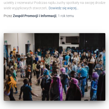
uciekły z rezerwatu! Podczas rajdu zuchy spotkały na swojej drodze
wiele wyjątkowych stworzeń,
Dowiedz się więcej…
Przez
Zespół Promocji i Informacji
,
1 rok
temu