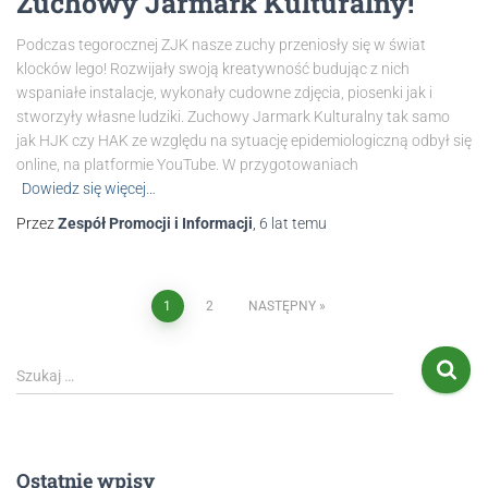
Zuchowy Jarmark Kulturalny!
Podczas tegorocznej ZJK nasze zuchy przeniosły się w świat
klocków lego! Rozwijały swoją kreatywność budując z nich
wspaniałe instalacje, wykonały cudowne zdjęcia, piosenki jak i
stworzyły własne ludziki. Zuchowy Jarmark Kulturalny tak samo
jak HJK czy HAK ze względu na sytuację epidemiologiczną odbył się
online, na platformie YouTube. W przygotowaniach
Dowiedz się więcej…
Przez
Zespół Promocji i Informacji
,
6 lat
temu
1
2
NASTĘPNY
Szukaj …
Ostatnie wpisy