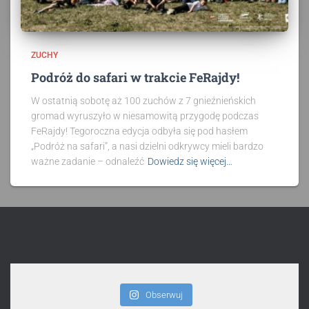
ZUCHY
Podróż do safari w trakcie FeRajdy!
W ostatnią sobotę aż 100 zuchów z 7 gnieźnieńskich
gromad wyruszyło w niesamowitą przygodę podczas
FeRajdy! Tegoroczna edycja odbyła się pod hasłem
„Podróż na safari”, a nasi dzielni odkrywcy mieli bardzo
ważne zadanie – odnaleźć
Dowiedz się więcej…
Obserwuj