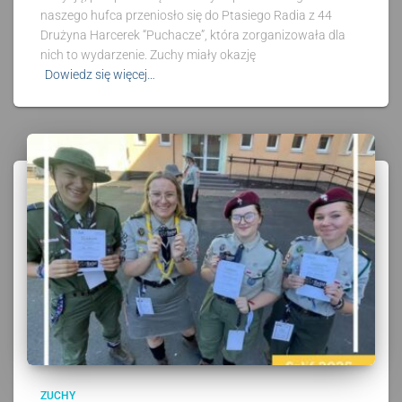
naszego hufca przeniosło się do Ptasiego Radia z 44
Drużyna Harcerek “Puchacze”, która zorganizowała dla
nich to wydarzenie. Zuchy miały okazję
Dowiedz się więcej…
ZUCHY