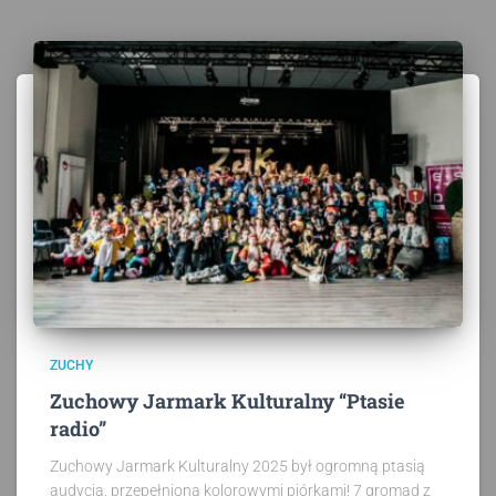
ZUCHY
Zuchowy Jarmark Kulturalny “Ptasie
radio”
Zuchowy Jarmark Kulturalny 2025 był ogromną ptasią
audycją, przepełnioną kolorowymi piórkami! 7 gromad z