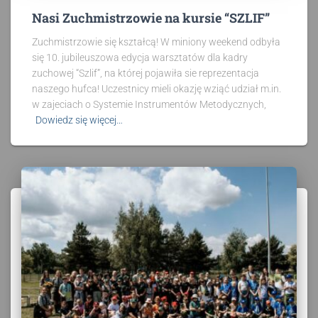
Nasi Zuchmistrzowie na kursie “SZLIF”
Zuchmistrzowie się kształcą! W miniony weekend odbyła
się 10. jubileuszowa edycja warsztatów dla kadry
zuchowej “Szlif”, na której pojawiła sie reprezentacja
naszego hufca! Uczestnicy mieli okazję wziąć udział m.in.
w zajeciach o Systemie Instrumentów Metodycznych,
Dowiedz się więcej…