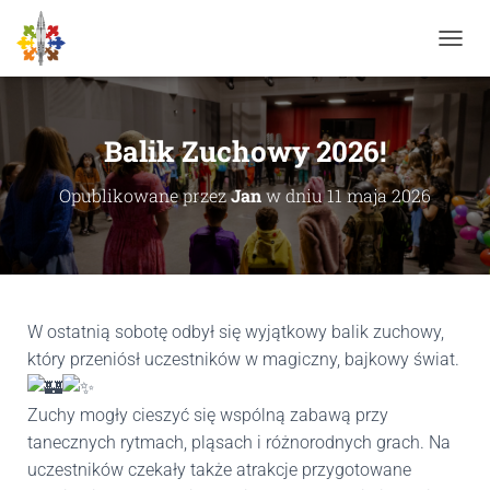
P
R
Z
E
Ł
Balik Zuchowy 2026!
Ą
C
Opublikowane przez
Jan
w dniu
11 maja 2026
Z
N
A
W
I
G
A
W ostatnią sobotę odbył się wyjątkowy balik zuchowy,
C
który przeniósł uczestników w magiczny, bajkowy świat.
J
Ę
Zuchy mogły cieszyć się wspólną zabawą przy
tanecznych rytmach, pląsach i różnorodnych grach. Na
uczestników czekały także atrakcje przygotowane