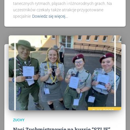
tanecznych rytmach, pląsach i różnorodnych grach. Na
uczestników czekały także atrakcje przygotowane
specjalnie
Dowiedz się więcej…
ZUCHY
Nasi Zuchmistrzowie na kursie “SZLIF”