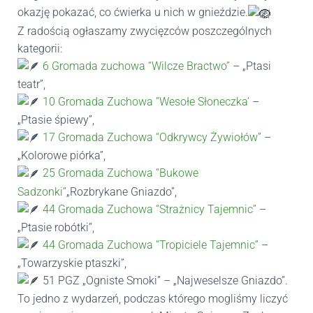
okazję pokazać, co ćwierka u nich w gnieździe.
Z radością ogłaszamy zwycięzców poszczególnych
kategorii:
6 Gromada zuchowa “Wilcze Bractwo”
– „Ptasi
teatr”,
10 Gromada Zuchowa ”Wesołe Słoneczka’
–
„Ptasie śpiewy”,
17 Gromada Zuchowa “Odkrywcy Żywiołów”
–
„Kolorowe piórka”,
25 Gromada Zuchowa “Bukowe
Sadzonki”
„Rozbrykane Gniazdo”,
44 Gromada Zuchowa “Strażnicy Tajemnic”
–
„Ptasie robótki”,
44 Gromada Zuchowa “Tropiciele Tajemnic”
–
„Towarzyskie ptaszki”,
51 PGZ „Ogniste Smoki” – „Najweselsze Gniazdo”.
To jedno z wydarzeń, podczas którego mogliśmy liczyć