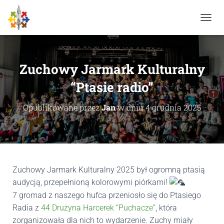
P
R
Z
E
Ł
Zuchowy Jarmark Kulturalny
Ą
C
“Ptasie radio”
Z
N
Opublikowane przez
Jan
w dniu
4 grudnia 2025
A
W
I
G
A
C
J
Zuchowy Jarmark Kulturalny 2025 był ogromną ptasią
Ę
audycją, przepełnioną kolorowymi piórkami!
7
gromad z naszego hufca przeniosło się do Ptasiego
Radia z
44 Drużyna Harcerek “Puchacze”
, która
zorganizowała dla nich to wydarzenie. Zuchy miały