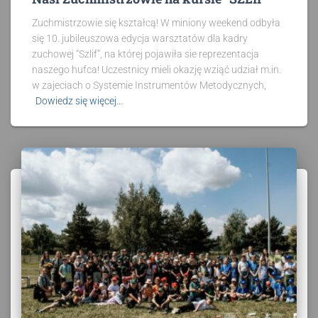
Zuchmistrzowie się kształcą! W miniony weekend odbyła
się 10. jubileuszowa edycja warsztatów dla kadry
zuchowej “Szlif”, na której pojawiła sie reprezentacja
naszego hufca! Uczestnicy mieli okazję wziąć udział m.in.
w zajeciach o Systemie Instrumentów Metodycznych,
Dowiedz się więcej…