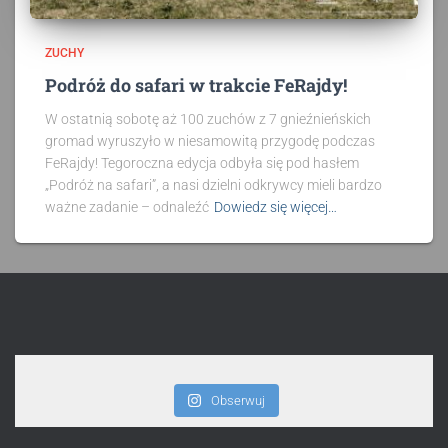
ZUCHY
Podróż do safari w trakcie FeRajdy!
W ostatnią sobotę aż 100 zuchów z 7 gnieźnieńskich
gromad wyruszyło w niesamowitą przygodę podczas
FeRajdy! Tegoroczna edycja odbyła się pod hasłem
„Podróż na safari”, a nasi dzielni odkrywcy mieli bardzo
ważne zadanie – odnaleźć
Dowiedz się więcej…
Obserwuj