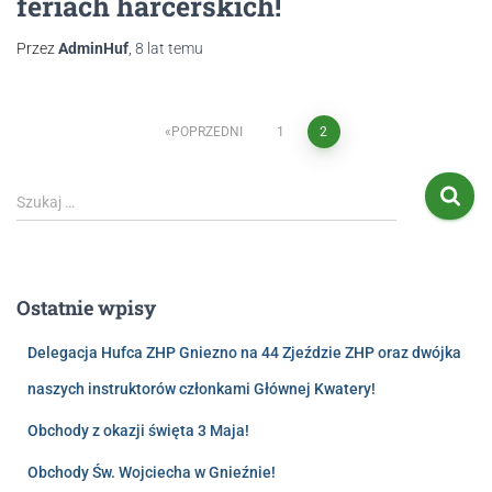
feriach harcerskich!
Przez
AdminHuf
,
8 lat
temu
POPRZEDNI
1
2
Szukaj …
Ostatnie wpisy
Delegacja Hufca ZHP Gniezno na 44 Zjeździe ZHP oraz dwójka
naszych instruktorów członkami Głównej Kwatery!
Obchody z okazji święta 3 Maja!
Obchody Św. Wojciecha w Gnieźnie!