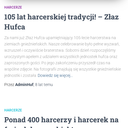
HARCERZE
105 lat harcerskiej tradycji! – Złaz
Hufca
Za nami już Złaz Hufca upamiętniający 105-lecie harcerstwa na
ziemiach gnieźnieńskich. Nasze celebrowanie było pełne wyzwań,
wzruszeń i oczywiście braterstwa. Sobotni dzień rozpoczęliśmy
uroczystym apelem z udziałem wszystkich jednostek hufca oraz
zaproszonych gości. Po jego zakończeniu przyszedł czas na
wspólne zdjęcie. Na fotografii znajdują się wszystkie gnieźnieńskie
jednostki i została
Dowiedz się więcej…
Przez
AdminHuf
,
8 lat
temu
HARCERZE
Ponad 400 harcerzy i harcerek na