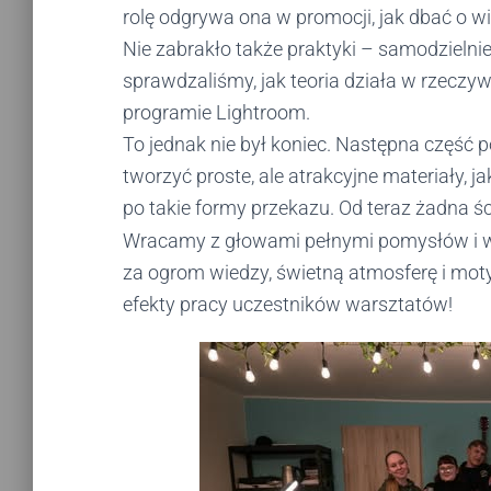
rolę odgrywa ona w promocji, jak dbać o w
Nie zabrakło także praktyki – samodzielni
sprawdzaliśmy, jak teoria działa w rzeczy
programie Lightroom.
To jednak nie był koniec. Następna część p
tworzyć proste, ale atrakcyjne materiały, j
po takie formy przekazu. Od teraz żadna ści
Wracamy z głowami pełnymi pomysłów i w
za ogrom wiedzy, świetną atmosferę i mot
efekty pracy uczestników warsztatów!