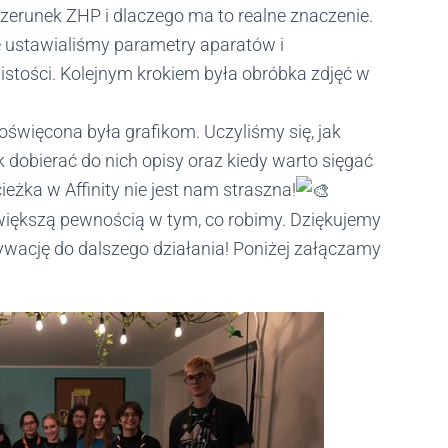
izerunek ZHP i dlaczego ma to realne znaczenie.
e ustawialiśmy parametry aparatów i
wistości. Kolejnym krokiem była obróbka zdjęć w
oświęcona była grafikom. Uczyliśmy się, jak
ak dobierać do nich opisy oraz kiedy warto sięgać
eżka w Affinity nie jest nam straszna!
iększą pewnością w tym, co robimy. Dziękujemy
ywację do dalszego działania! Poniżej załączamy