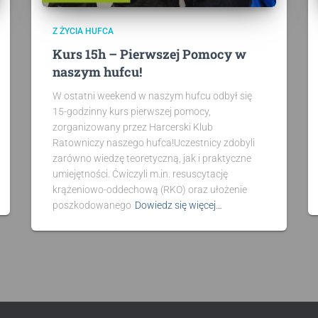
Z ŻYCIA HUFCA
Kurs 15h – Pierwszej Pomocy w
naszym hufcu!
W ostatni weekend w naszym hufcu odbył się
15-godzinny kurs pierwszej pomocy,
zorganizowany przez Harcerski Klub
Ratowniczy naszego hufca!Uczestnicy zdobyli
zarówno wiedzę teoretyczną, jak i praktyczne
umiejętności. Ćwiczyli m.in. resuscytację
krążeniowo-oddechową (RKO) oraz ułożenie
poszkodowanego
Dowiedz się więcej…