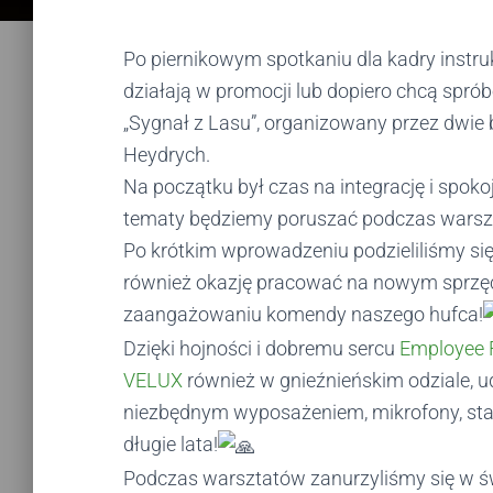
Po piernikowym spotkaniu dla kadry instruk
działają w promocji lub dopiero chcą spró
„Sygnał z Lasu”, organizowany przez dwie 
Heydrych.
Na początku był czas na integrację i spokoj
tematy będziemy poruszać podczas warszt
Po krótkim wprowadzeniu podzieliliśmy się
również okazję pracować na nowym sprzęci
zaangażowaniu komendy naszego hufca!
Dzięki hojności i dobremu sercu
Employee 
VELUX
również w gnieźnieńskim odziale, ud
niezbędnym wyposażeniem, mikrofony, stat
długie lata!
Podczas warsztatów zanurzyliśmy się w św