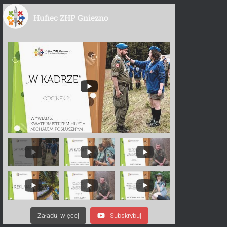
Hufiec ZHP Gniezno
Załaduj więcej
Subskrybuj