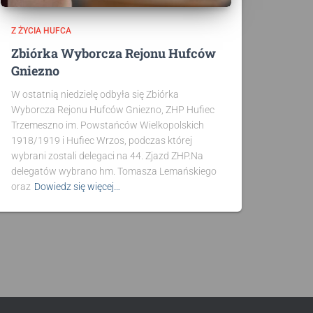
Z ŻYCIA HUFCA
Zbiórka Wyborcza Rejonu Hufców
Gniezno
W ostatnią niedzielę odbyła się Zbiórka
Wyborcza Rejonu Hufców Gniezno, ZHP Hufiec
Trzemeszno im. Powstańców Wielkopolskich
1918/1919 i Hufiec Wrzos, podczas której
wybrani zostali delegaci na 44. Zjazd ZHP.Na
delegatów wybrano hm. Tomasza Lemańskiego
oraz
Dowiedz się więcej…