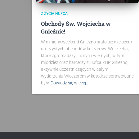
Z ŻYCIA HUFCA
Obchody Św. Wojciecha w
Gnieźnie!
W miniony weekend Gniezno stało się miejscem
uroczystych obchodów ku czci św. Wojciecha,
które zgromadziły licznych wiernych, w tym
młodzież oraz harcerzy z Hufca ZHP Gniezno,
aktywnie uczestniczących w całym
wydarzeniu.Wieczorem w katedrze sprawowane
były
Dowiedz się więcej…