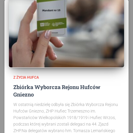
Z ŻYCIA HUFCA
Zbiórka Wyborcza Rejonu Hufców
Gniezno
W ostatnią niedzielę odbyła się Zbiórka Wyborcza Rejonu
Hufców Gniezno, ZHP Hufiec Trzemeszno im.
Powstańców Wielkopolskich 1918/1919 i Hufiec Wrzos,
podczas której wybrani zostali delegaci na 44. Zjazd
ZHP.Na delegatów wybrano hm. Tomasza Lemańskiego