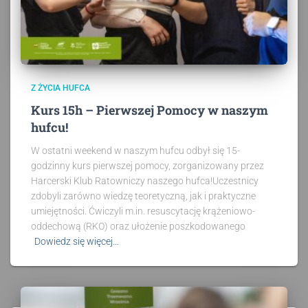
Z ŻYCIA HUFCA
Kurs 15h – Pierwszej Pomocy w naszym
hufcu!
W ostatni weekend w naszym hufcu odbył się 15-
godzinny kurs pierwszej pomocy, zorganizowany przez
Harcerski Klub Ratowniczy naszego hufca!Uczestnicy
zdobyli zarówno wiedzę teoretyczną, jak i praktyczne
umiejętności. Ćwiczyli m.in. resuscytację krążeniowo-
oddechową (RKO) oraz ułożenie poszkodowanego
Dowiedz się więcej…