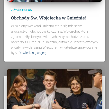
Z ŻYCIA HUFCA
Obchody Św. Wojciecha w Gnieźnie!
W miniony weekend Gniezno stało się miejscem
uroczystych obchodów ku czci św. Wojciecha, które
zgromadziły licznych wiernych, w tym młodzież oraz
harcerzy z Hufca ZHP Gniezno, aktywnie uczestniczących
w całym wydarzeniu.Wieczorem w katedrze sprawowane
były
Dowiedz się więcej…