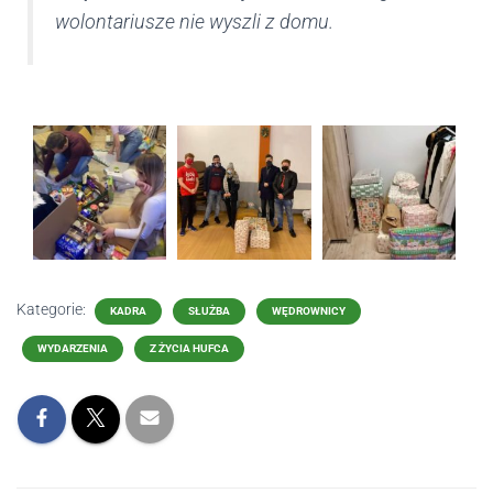
wolontariusze nie wyszli z domu.
Kategorie:
KADRA
SŁUŻBA
WĘDROWNICY
WYDARZENIA
Z ŻYCIA HUFCA