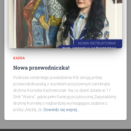
KADRA
Nowa przewodniczka!
Podczas ostatniego posiedzenia KSI swoją próbę
przewodnikowską z wynikiem pozytywnym zamknęła
druhna Kornelia Kaźmierczak. Na co dzień działa w 17
DHk “Watra”, gdzie pełni funkcję przybocznej.Zapytaliśmy
druhnę Kornelię o najbardziej wymagające zadanie z
próby:„Myślę, że
Dowiedz się więcej…