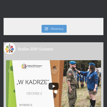
Obserwuj
Hufiec ZHP Gniezno