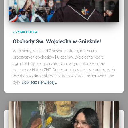
Z ŻYCIA HUFCA
Obchody Św. Wojciecha w Gnieźnie!
W miniony weekend Gniezno stało się miejscem
uroczystych obchodów ku czci św. Wojciecha, które
zgromadziły licznych wiernych, w tym młodzież oraz
harcerzy z Hufca ZHP Gniezno, aktywnie uczestniczących
w całym wydarzeniu.Wieczorem w katedrze sprawowane
były
Dowiedz się więcej…