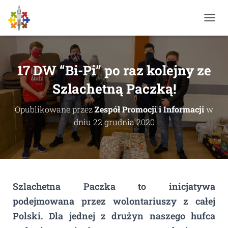
P
R
Z
E
Ł
17 DW “Bi-Pi” po raz kolejny ze
Ą
C
Szlachetną Paczką!
Z
N
Opublikowane przez
Zespół Promocji i Informacji
w
A
dniu
22 grudnia 2020
W
I
G
A
C
J
Ę
Szlachetna Paczka to inicjatywa
podejmowana przez wolontariuszy z całej
Polski. Dla jednej z drużyn naszego hufca