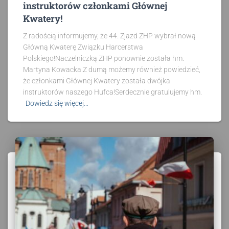
instruktorów członkami Głównej
Kwatery!
Z radością informujemy, że 44. Zjazd ZHP wybrał nową
Główną Kwaterę Związku Harcerstwa
Polskiego!Naczelniczką ZHP ponownie została hm.
Martyna Kowacka.Z dumą możemy również powiedzieć,
że członkami Głównej Kwatery została dwójka
instruktorów naszego Hufca!Serdecznie gratulujemy hm.
Dowiedz się więcej…