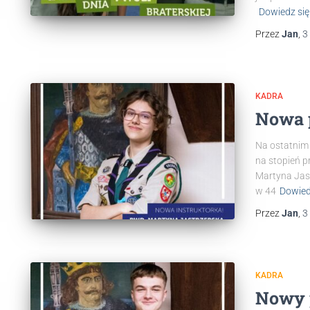
Dowiedz się
Przez
Jan
,
3
KADRA
Nowa 
Na ostatnim 
na stopień 
Martyna Jas
w 44
Dowied
Przez
Jan
,
3
KADRA
Nowy 