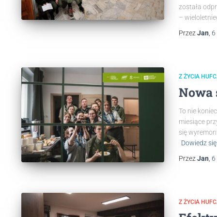
została odpr
– wieloletn
Przez
Jan
,
6
Z ŻYCIA HUF
Nowa 
To nie konie
miesiące pr
się wyremont
Dowiedz się
Przez
Jan
,
6
Z ŻYCIA HUF