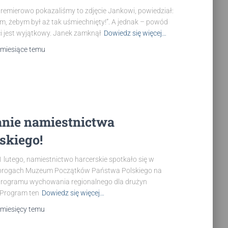
remierowo pokazaliśmy to zdjęcie Jankowi, powiedział:
m, żebym był aż tak uśmiechnięty!”. A jednak – powód
ci jest wyjątkowy. Janek zamknął
Dowiedz się więcej…
 miesiące
temu
anie namiestnictwa
skiego!
 1 lutego, namiestnictwo harcerskie spotkało się w
progach Muzeum Początków Państwa Polskiego na
 programu wychowania regionalnego dla drużyn
 Program ten
Dowiedz się więcej…
 miesięcy
temu