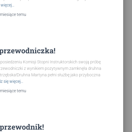
 więcej…
 miesiące
temu
przewodniczka!
posiedzeniu Komisji Stopni Instruktorskich swoją próbę
przewodniczki z wynikiem pozytywnym zamknęła druhna
trzębska!Druhna Martyna pełni służbę jako przyboczna
z się więcej…
 miesiące
temu
przewodnik!