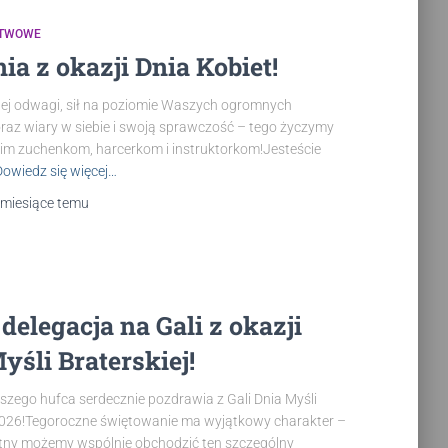
STWOWE
ia z okazji Dnia Kobiet!
ej odwagi, sił na poziomie Waszych ogromnych
raz wiary w siebie i swoją sprawczość – tego życzymy
im zuchenkom, harcerkom i instruktorkom!Jesteście
Dowiedz się więcej…
 miesiące
temu
delegacja na Gali z okazji
yśli Braterskiej!
szego hufca serdecznie pozdrawia z Gali Dnia Myśli
 2026!Tegoroczne świętowanie ma wyjątkowy charakter –
etny możemy wspólnie obchodzić ten szczególny