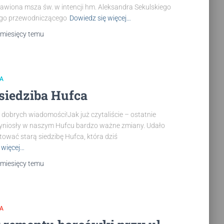
awiona msza św. w intencji hm. Aleksandra Sekulskiego
iego przewodniczącego
Dowiedz się więcej…
 miesięcy
temu
CA
siedziba Hufca
c dobrych wiadomości!Jak już czytaliście – ostatnie
zyniosły w naszym Hufcu bardzo ważne zmiany. Udało
ować starą siedzibę Hufca, która dziś
 więcej…
 miesięcy
temu
CA