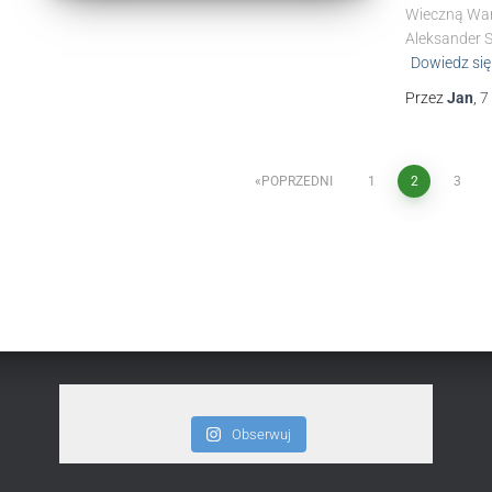
Wieczną War
Aleksander S
Dowiedz się
Przez
Jan
,
7
POPRZEDNI
1
2
3
Obserwuj