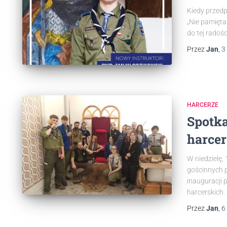
Kiedy przedp
„Nie pamięta
do tej radoś
Przez
Jan
,
3
HARCERZE
Spotk
harcer
W niedzielę,
gościnnych 
inauguracji
harcerskich.
Przez
Jan
,
6