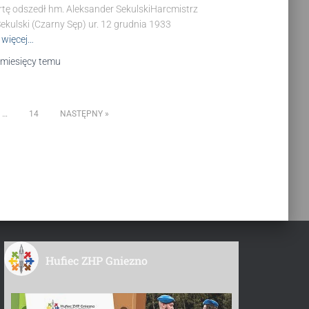
tę odszedł hm. Aleksander SekulskiHarcmistrz
ekulski (Czarny Sęp) ur. 12 grudnia 1933
 więcej…
 miesięcy
temu
…
14
NASTĘPNY
Hufiec ZHP Gniezno