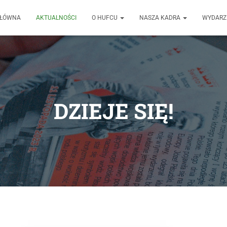
GŁÓWNA
AKTUALNOŚCI
O HUFCU
NASZA KADRA
WYDARZ
DZIEJE SIĘ!