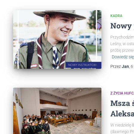
KADRA
Nowy 
Przychodzim
Leśny, w os
próbę przew
Dowiedz się
Przez
Jan
,
6
Z ŻYCIA HUF
Msza ś
Aleks
W niedzielę 
(dawnego P