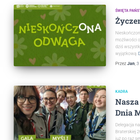
ŚWIĘTA PAŃ
Życzen
Nieskończon
możliwości o
dziś wszystk
wyjątkową
Przez
Jan
,
3
KADRA
Nasza 
Dnia M
Delegacja na
Braterskiej
już po raz s