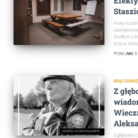
Efekty
Staszi
Nowy rozdzi
zaangażowan
środkom z B
przy ul. Stas
Przez
Jan
,
6
KRĄG STARS
Z głęb
wiadom
Wiecz
Aleksa
Z głębokim ż