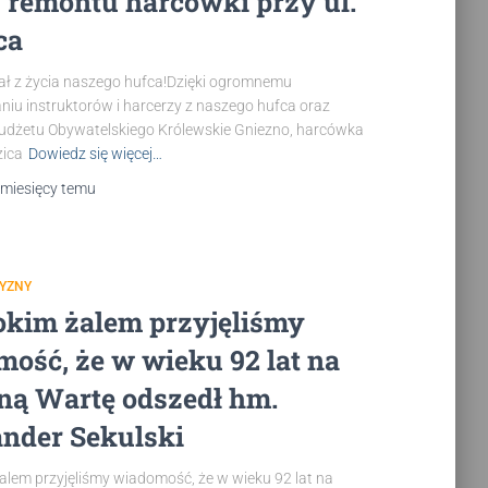
 remontu harcówki przy ul.
ca
ał z życia naszego hufca!Dzięki ogromnemu
iu instruktorów i harcerzy z naszego hufca oraz
udżetu Obywatelskiego Królewskie Gniezno, harcówka
zica
Dowiedz się więcej…
 miesięcy
temu
ZYZNY
okim żalem przyjęliśmy
ość, że w wieku 92 lat na
ną Wartę odszedł hm.
nder Sekulski
alem przyjęliśmy wiadomość, że w wieku 92 lat na