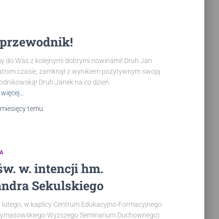
przewodnik!
y do Was z kolejnymi dobrymi nowinami! Druh Jan
tatnim czasie, zamknął z wynikiem pozytywnym swoją
odnikowską! Druh Janek na co dzień
 więcej…
 miesięcy
temu
CA
w. w. intencji hm.
andra Sekulskiego
8 lutego, w kaplicy Centrum Edukacyjno-Formacyjnego
rymasowskiego Wyższego Seminarium Duchownego)