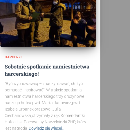
HARCERZE
Sobotnie spotkanie namiestnictwa
harcerskiego!
“Być wychowawcą – znaczy: dawać, służyć,
pomagać, inspirować”. W trakcie spotkania
namiestnictwa harcerskiego trzy drużynowe
naszego hufca:pwd. Marta Janowicz,pwd.
Izabela Urbanek orazpwd. Julia
Ciechanowska,otrzymały z rąk Komendantki
Hufca List Pochwalny Naczelniczki ZHP, który
jest nagrodą
Dowiedz się więcej…