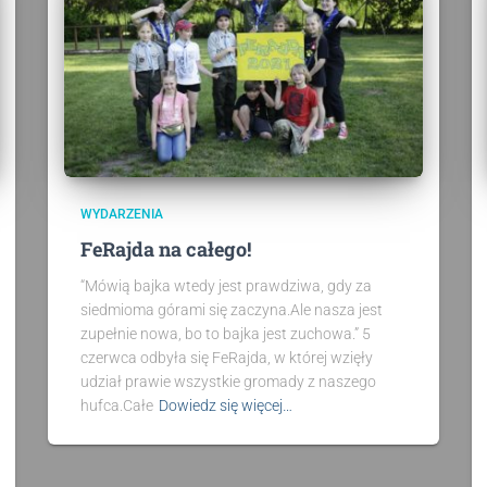
WYDARZENIA
FeRajda na całego!
“Mówią bajka wtedy jest prawdziwa, gdy za
siedmioma górami się zaczyna.Ale nasza jest
zupełnie nowa, bo to bajka jest zuchowa.” 5
czerwca odbyła się FeRajda, w której wzięły
udział prawie wszystkie gromady z naszego
hufca.Całe
Dowiedz się więcej…