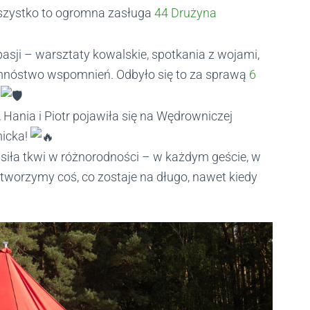
Wszystko to ogromna zasługa
44 Drużyna
sji – warsztaty kowalskie, spotkania z wojami,
e mnóstwo wspomnień. Odbyło się to za sprawą
6
!
 Hania i Piotr pojawiła się na Wędrowniczej
micka!
siła tkwi w różnorodności – w każdym geście, w
tworzymy coś, co zostaje na długo, nawet kiedy