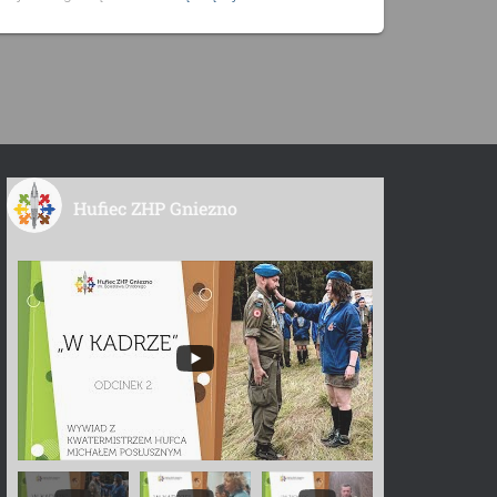
Hufiec ZHP Gniezno