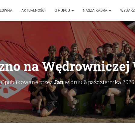
GŁÓWNA
AKTUALNOŚCI
O HUFCU
NASZA KADRA
WYDARZ
ezno na Wędrowniczej 
Opublikowane przez
Jan
w dniu
6 października 2025