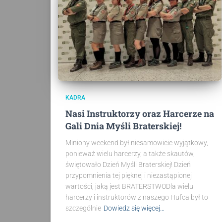
KADRA
Nasi Instruktorzy oraz Harcerze na
Gali Dnia Myśli Braterskiej!
Miniony weekend był niesamowicie wyjątkowy,
ponieważ wielu harcerzy, a także skautów,
świętowało Dzień Myśli Braterskiej! Dzień
przypomnienia tej pięknej i niezastąpionej
wartości, jaką jest BRATERSTWODla wielu
harcerzy i instruktorów z naszego Hufca był to
szczególnie
Dowiedz się więcej…