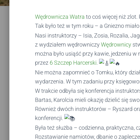
Wędrownicza Watra
to coś więcej niż zlot
Tak było też w tym roku – a Gniezno miał
Nasi instruktorzy – Isia, Zosia, Rozalia, J
z wydziałem wędrowniczy
Wędrownicy
stw
można było usiąść przy kawie, jedzeniu 
przez
6 Szczep Harcerski
.
Nie można zapomnieć o Tomku, który dział
wydarzenia. W tym zadaniu przy księgow
W trakcie odbyła się konferencja instrukt
Bartas, Karolcia mieli okazję dzielić się s
Również dwóch instruktorów – Ryszard ora
konferencji.
Była też służba – codzienna, praktyczna, 
Rozstawianie namiotów, dbanie o zaplecze 