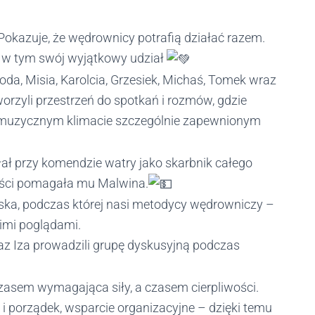
. Pokazuje, że wędrownicy potrafią działać razem.
o w tym swój wyjątkowy udział
agoda, Misia, Karolcia, Grzesiek, Michaś, Tomek wraz
orzyli przestrzeń do spotkań i rozmów, gdzie
w muzycznym klimacie szczególnie zapewnionym
ał przy komendzie watry jako skarbnik całego
ości pomagała mu Malwina.
orska, podczas której nasi metodycy wędrowniczy –
woimi poglądami.
z Iza prowadzili grupę dyskusyjną podczas
czasem wymagająca siły, a czasem cierpliwości.
i porządek, wsparcie organizacyjne – dzięki temu