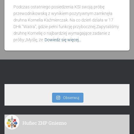
Podczas ostatniego posiedzenia KSI swoją próbę
przewodnikowską z wynikiem pozytywnym zamknęła
druhna Kornelia Kaźmierczak. Na co dzień działa w 17
DHk “Watra”, gdzie pełni funkcję przybocznej.Zapytaliśmy
druhnę Kornelię o najbardziej wymagające zadanie z
próby:„Myślę, że
Dowiedz się więcej…
Obserwuj
Hufiec ZHP Gniezno