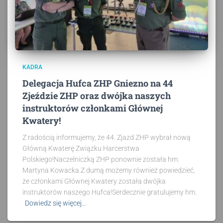
KADRA
Delegacja Hufca ZHP Gniezno na 44
Zjeździe ZHP oraz dwójka naszych
instruktorów członkami Głównej
Kwatery!
Z radością informujemy, że 44. Zjazd ZHP wybrał nową
Główną Kwaterę Związku Harcerstwa
Polskiego!Naczelniczką ZHP ponownie została hm.
Martyna Kowacka.Z dumą możemy również powiedzieć,
że członkami Głównej Kwatery została dwójka
instruktorów naszego Hufca!Serdecznie gratulujemy hm.
Dowiedz się więcej…