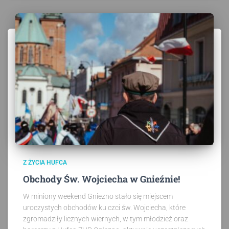
Z ŻYCIA HUFCA
Obchody Św. Wojciecha w Gnieźnie!
W miniony weekend Gniezno stało się miejscem
uroczystych obchodów ku czci św. Wojciecha, które
zgromadziły licznych wiernych, w tym młodzież oraz