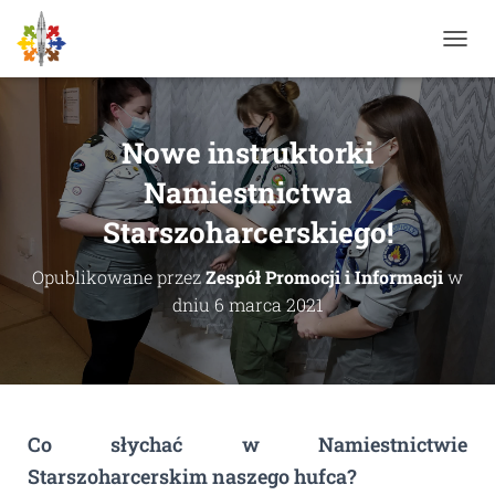
P
R
Z
E
Ł
Nowe instruktorki
Ą
C
Namiestnictwa
Z
Starszoharcerskiego!
N
A
W
Opublikowane przez
Zespół Promocji i Informacji
w
I
dniu
6 marca 2021
G
A
C
J
Ę
Co słychać w Namiestnictwie
Starszoharcerskim naszego hufca?