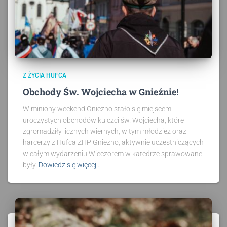
Z ŻYCIA HUFCA
Obchody Św. Wojciecha w Gnieźnie!
W miniony weekend Gniezno stało się miejscem
uroczystych obchodów ku czci św. Wojciecha, które
zgromadziły licznych wiernych, w tym młodzież oraz
harcerzy z Hufca ZHP Gniezno, aktywnie uczestniczących
w całym wydarzeniu.Wieczorem w katedrze sprawowane
były
Dowiedz się więcej…