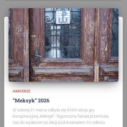
HARCERZE
“Meksyk” 2026
W sobotę 21 marca odbyła się XXXIII akcja gry
konspiracyjnej „Meksyk”. Tegoroczna fabuła przeniosła
nas do wydarzeń po Akcji pod Arsenałem. Po odbiciu