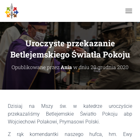
P
R
Z
E
Ł
Uroczyste przekazanie
Ą
C
Betlejemskiego Światła Pokoju
Z
N
Opublikowane przez
Ania
w dniu
20 grudnia 2020
A
W
I
G
A
C
J
Dzisiaj na Mszy św. w katedrze uroczyście
Ę
przekazaliśmy Betlejemskie Światło Pokoju abp
Wojciechowi Polakowi, Prymasowi Polski.
Z rąk komendantki naszego hufca, hm. Ewy