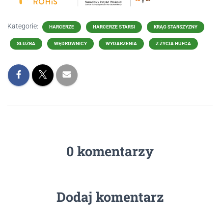
Kategorie:
HARCERZE
HARCERZE STARSI
KRĄG STARSZYZNY
SŁUŻBA
WĘDROWNICY
WYDARZENIA
Z ŻYCIA HUFCA
0 komentarzy
Dodaj komentarz