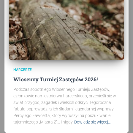
HARCERZE
Wiosenny Turniej Zastępów 2026!
Podczas sobotniego Wiosennego Turnieju Zastępów,
członkowie namiestnictwa harcerskiego, przenieśli się w
świat przygód, zagadek i wielkich odkryć. Tegoroczna
fabuła poprowadziła ich śladami legendarnej wyprawy
Percy’ego Fawcetta, który wyruszył na poszukiwanie
tajemniczego „Miasta Z”… i nigdy
Dowiedz się więcej…