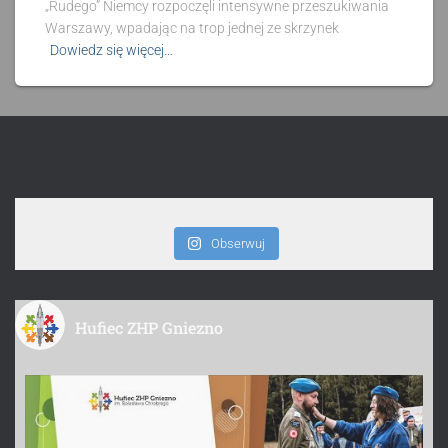
„Rudego” Niemcy rozpoczęli intensywne przeszukiwania
Warszawy, wpadając na trop jednej ze skrzynek
Dowiedz się więcej…
Obserwuj
Hufiec ZHP Gniezno