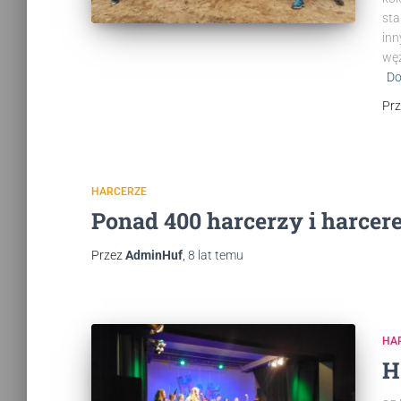
sta
inn
węz
Do
Pr
HARCERZE
Ponad 400 harcerzy i harcere
Przez
AdminHuf
,
8 lat
temu
HA
H