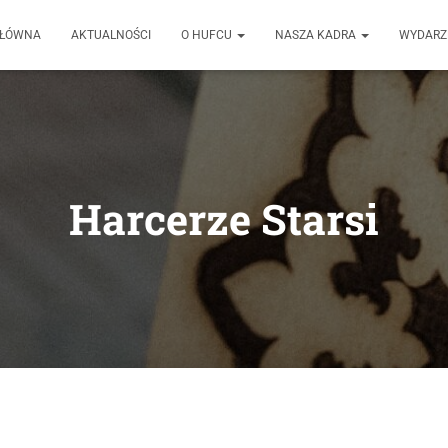
GŁÓWNA
AKTUALNOŚCI
O HUFCU
NASZA KADRA
WYDARZ
Harcerze Starsi