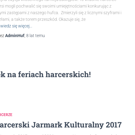
rsi mogli pochwalić się swoimi umiejętnościami konkurując z
ymi zastępami z naszego hufca. Zmierzyli się z licznymi szyframi i
łami, a także torem przeszkód. Okazuje się, że
wiedz się więcej…
zez
AdminHuf
,
8 lat
temu
k na feriach harcerskich!
RCERZE
arcerski Jarmark Kulturalny 2017