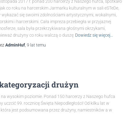
listopada 2017 r. ponad 200 harcerzy z Naszego hufca, spotkało
 jak co roku na harcerskim Jarmarku kulturalnym w sali eSTeDe,
 wykazać się swoimi zdolnościami artystycznymi, wokalnymi,
orskimi i harcerskimi. Cała impreza przebiegła w przyjaznej
osferze, sala była przekrzykiwana głośnymi okrzykami,
ieważ drużyny co roku walczą o duszę
Dowiedz się więcej…
zez
AdminHuf
,
9 lat
temu
kategoryzacji drużyn
y na wysokim poziomie. Ponad 150 harcerzy z Naszego hufca
 uczcić 99. rocznicę Święta Niepodległości! Od kilku lat w
 która jest podsumowana przez drużyny, namiestników a w