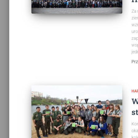
Za 
zie
wzr
uro
zap
wsp
jed
Pr
HAR
W
s
Kon
oka
kol