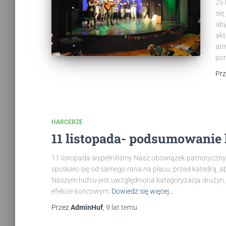
25 
się
aby
akt
atm
pon
Pr
HARCERZE
11 listopada- podsumowanie 
11 listopada wypełniliśmy Nasz obowiązek patriotyczn
spotkało się od samego rana na placu, przed katedrą, aby
Naszym hufcu jest uwzględniona kategoryzacja drużyn,
efekcie końcowym
Dowiedz się więcej…
Przez
AdminHuf
,
9 lat
temu