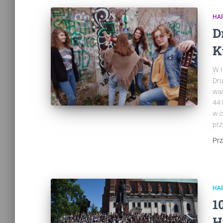
HAR
D
K
W m
Dru
war
44 
w c
prz
Pr
HA
1
H