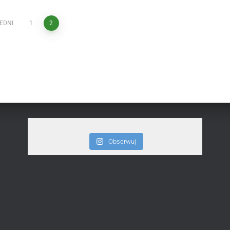
EDNI
1
2
Obserwuj