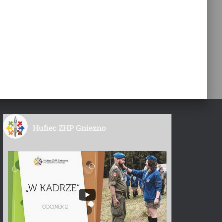
Hufiec ZHP Gniezno