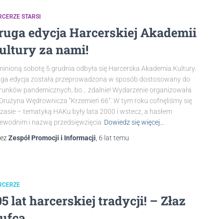
CERZE STARSI
ruga edycja Harcerskiej Akademii
ultury za nami!
inioną sobotę 5 grudnia odbyła się Harcerska Akademia Kultury.
ga edycja została przeprowadzona w sposób dostosowany do
unków pandemicznych, bo… zdalnie! Wydarzenie organizowała
Drużyna Wędrownicza “Krzemień 66”. W tym roku cofnęliśmy się
zasie – tematyką HAKu były lata 2000 i wstecz, a hasłem
ewodnim i nazwą przedsięwzięcia
Dowiedz się więcej…
zez
Zespół Promocji i Informacji
,
6 lat
temu
RCERZE
05 lat harcerskiej tradycji! – Złaz
ufca