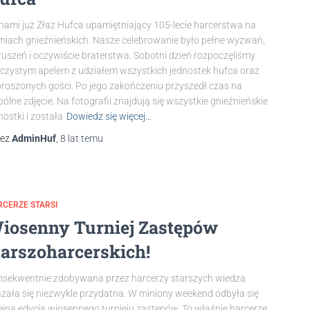
nami już Złaz Hufca upamiętniający 105-lecie harcerstwa na
miach gnieźnieńskich. Nasze celebrowanie było pełne wyzwań,
uszeń i oczywiście braterstwa. Sobotni dzień rozpoczęliśmy
czystym apelem z udziałem wszystkich jednostek hufca oraz
roszonych gości. Po jego zakończeniu przyszedł czas na
ólne zdjęcie. Na fotografii znajdują się wszystkie gnieźnieńskie
nostki i została
Dowiedz się więcej…
zez
AdminHuf
,
8 lat
temu
CERZE STARSI
iosenny Turniej Zastępów
tarszoharcerskich!
sekwentnie zdobywana przez harcerzy starszych wiedza
zała się niezwykle przydatna. W miniony weekend odbyła się
ejna edycja wiosennego turnieju zastępów. To właśnie harcerze